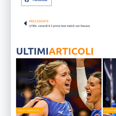
PRECEDENTE
UYBA: venerdì 8 il primo test match con Novara
ULTIMI
ARTICOLI
VOLLEY MERCATO
VOLLEY 