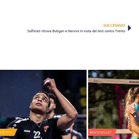
SUCCESSIVO
Solforati ritrova Butigan e Nervini in vista del test contro Trento
MERCATO
BEACH VOLLEY