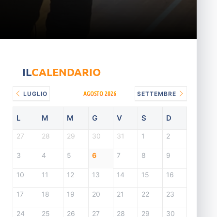
IL
CALENDARIO
AGOSTO 2026
LUGLIO
SETTEMBRE
L
M
M
G
V
S
D
27
28
29
30
31
1
2
3
4
5
6
7
8
9
10
11
12
13
14
15
16
17
18
19
20
21
22
23
24
25
26
27
28
29
30