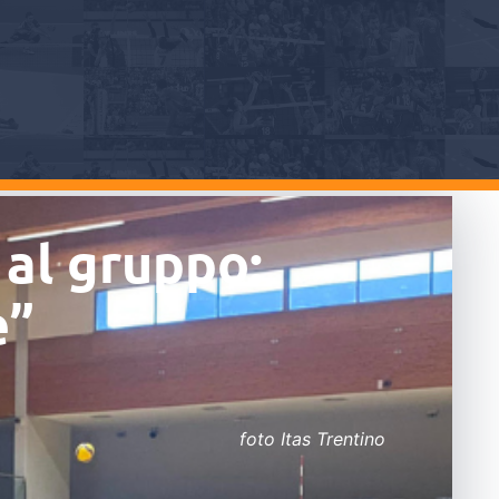
 al gruppo:
e”
foto Itas Trentino