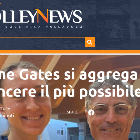
ne Gates si aggrega
ncere il più possibil
TTURA
SHARE
minuti