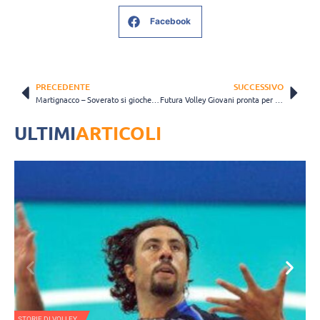
Facebook
PRECEDENTE
SUCCESSIVO
Martignacco – Soverato si giocherà a porte chiuse. Bulfoni: “La sicurezza prima di tutto”
Futura Volley Giovani pronta per la trasferta contro il Club Italia
ULTIMI
ARTICOLI
STORIE DI VOLLEY
V