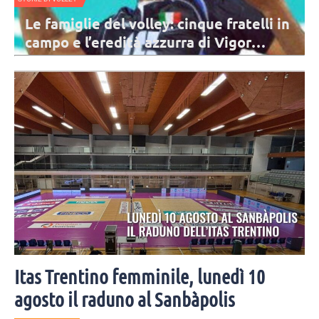
Le famiglie del volley: cinque fratelli in
campo e l’eredità azzurra di Vigor
Bovolenta
Il ricordo di Vigor Bovolenta vive anche attraverso le gesta dei cinque
figli, che hanno seguito le orme del papà e della mamma Federica
Lisi sul campo.
Itas Trentino femminile, lunedì 10
agosto il raduno al Sanbàpolis