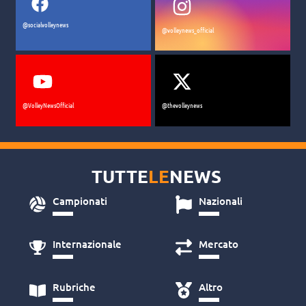
@socialvolleynews
@volleynews_official
@VolleyNewsOfficial
@thevolleynews
TUTTE
LE
NEWS
Campionati
Nazionali
Internazionale
Mercato
Rubriche
Altro