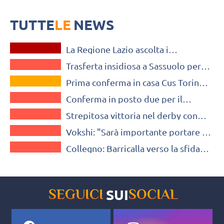
bene”
Il Barricalla CUS Torino Volley, per la seconda gara stagionale,
affronterà in trasferta il Green Warriors Sassuolo.
TUTTE
LE
NEWS
OLTRE IL VOLLEY
La Regione Lazio ascolta i
A2 FEMMINILE
rappresentanti di AIP sul tema delle
Trasferta insidiosa a Sassuolo per il
pari opportunità
VOLLEY MERCATO
CUS Torino. Vokshi: “Stiamo
Prima conferma in casa Cus Torino.
lavorando bene”
A2 FEMMINILE
Roneda Vokshi al quinto anno nelle
Conferma in posto due per il
fila cussine
A2 FEMMINILE
Barricalla: rimane Roneda Vokshi
Strepitosa vittoria nel derby con
A2 FEMMINILE
Mondovì per il Barricalla
Vokshi: "Sarà importante portare a
A2 FEMMINILE
casa altri punti chiave"
Collegno: Barricalla verso la sfida
contro Montecchio
SUI
SEGUICI
SOCIAL