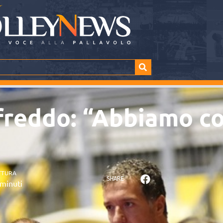
freddo: “Abbiamo c
TTURA
SHARE
minuti