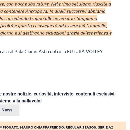
lare, con poche sbavature. Nel primo set siamo riuscite a
o a contenere Antropova. In quelli successivi abbiamo
cidi, concedendo troppo alle avversarie. Sappiamo
icoltà e questo ci insegnerà ad essere più tranquille,
giorno e si gestiranno situazioni grazie all’esperienza e
 casa al Pala Gianni Asti contro la FUTURA VOLLEY
e nostre notizie, curiosità, interviste, contenuti esclusivi,
ieme alla pallavolo!
ey News
MPIONATO
,
MAURO CHIAPPAFREDDO
,
REGULAR SEASON
,
SERIE A2