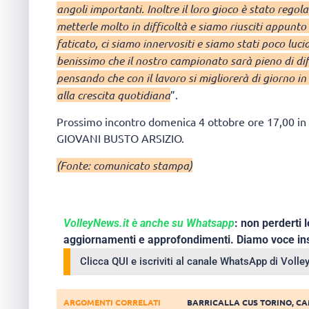
angoli importanti. Inoltre il loro gioco è stato rego
metterle molto in difficoltà e siamo riusciti appunt
faticato, ci siamo innervositi e siamo stati poco lu
benissimo che il nostro campionato sarà pieno di diff
pensando che con il lavoro si migliorerà di giorno in 
alla crescita quotidiana
”.
Prossimo incontro domenica 4 ottobre ore 17,00 in
GIOVANI BUSTO ARSIZIO.
(Fonte: comunicato stampa)
VolleyNews.it è anche su Whatsapp
: non perderti l
aggiornamenti e approfondimenti. Diamo voce ins
Clicca QUI e iscriviti al canale WhatsApp di Voll
ARGOMENTI CORRELATI
BARRICALLA CUS TORINO
,
CA