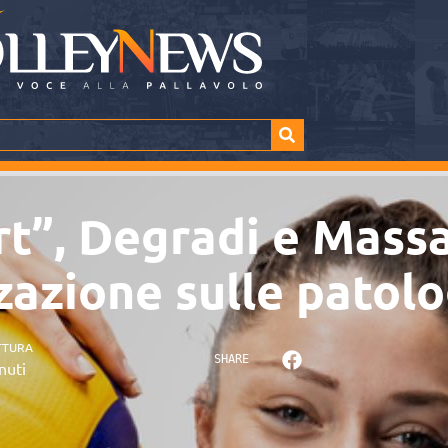
rt”, Degradi e Massa
zzazione sulle patol
TTURA
SHARE
nuti