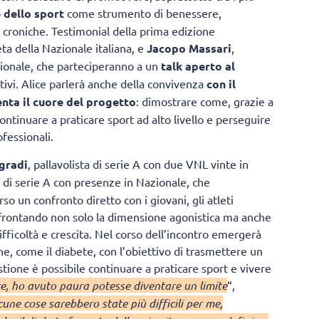
 dello sport
come strumento di benessere,
 croniche. Testimonial della prima edizione
leta della Nazionale italiana, e
Jacopo Massari
,
zionale, che parteciperanno a un
talk aperto al
tivi. Alice parlerà anche della convivenza
con il
nta il cuore del progetto
: dimostrare come, grazie a
continuare a praticare sport ad alto livello e perseguire
fessionali.
gradi
, pallavolista di serie A con due VNL vinte in
o di serie A con presenze in Nazionale, che
so un confronto diretto con i giovani, gli atleti
 affrontando non solo la dimensione agonistica ma anche
ifficoltà e crescita. Nel corso dell’incontro emergerà
e, come il diabete, con l’obiettivo di trasmettere un
stione è possibile continuare a praticare sport e vivere
e, ho avuto paura potesse diventare un limite
“,
ne cose sarebbero state più difficili per me,