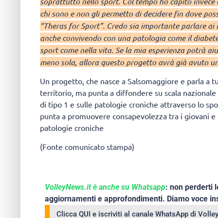
soprattutto nello sport. Col tempo ho capito invece c
chi sono e non gli permetto di decidere fin dove poss
“Theras for Sport”. Credo sia importante parlare ai 
anche convivendo con una patologia come il diabete s
sport come nella vita. Se la mia esperienza potrà ai
meno sola, allora questo progetto avrà già avuto u
Un progetto, che nasce a Salsomaggiore e parla a tut
territorio, ma punta a diffondere su scala nazionale
di tipo 1 e sulle patologie croniche attraverso lo spo
punta a promuovere consapevolezza tra i giovani e a 
patologie croniche
(Fonte comunicato stampa)
VolleyNews.it è anche su Whatsapp
: non perderti l
aggiornamenti e approfondimenti. Diamo voce ins
Clicca QUI e iscriviti al canale WhatsApp di Voll