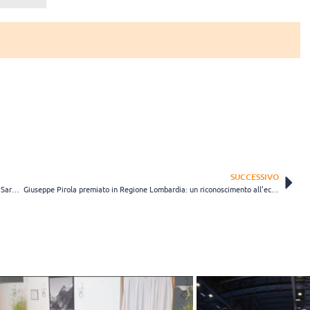
SUCCESSIVO
Eleonora Fersino sulla copertina di Pallavolo Supervolley di giugno: “Sarà una VNL sperimentale”
Giuseppe Pirola premiato in Regione Lombardia: un riconoscimento all’eccellenza dirigenziale nello sport