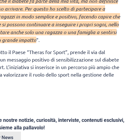
he il diabete fa parte della mia vita, ma non definisce
o arrivare. Per questo ho scelto di partecipare a
ragazzi in modo semplice e positivo, facendo capire che
i possono continuare a inseguire i propri sogni, nello
utare anche solo una ragazza o una famiglia a sentirsi
n grande impatto
“.
to il Paese “Theras for Sport”, prende il via dal
 un messaggio positivo di sensibilizzazione sul diabete
rt. L’iniziativa si inserisce in un percorso più ampio che
valorizzare il ruolo dello sport nella gestione delle
e nostre notizie, curiosità, interviste, contenuti esclusivi,
ieme alla pallavolo!
ey News