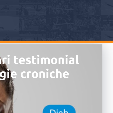
ri testimonial
ogie croniche