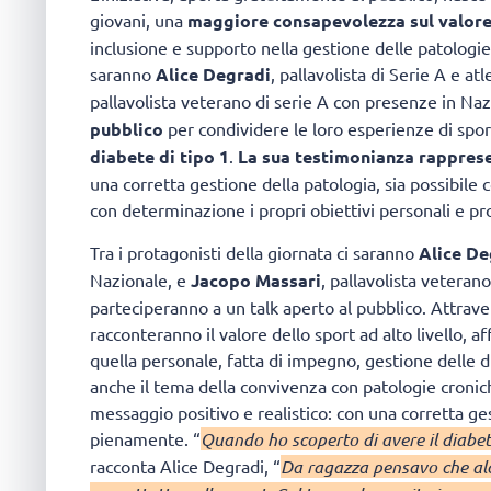
giovani, una
maggiore consapevolezza sul valore
inclusione e supporto nella gestione delle patologie
saranno
Alice Degradi
, pallavolista di Serie A e at
pallavolista veterano di serie A con presenze in Na
pubblico
per condividere le loro esperienze di spor
diabete di tipo 1
.
La sua testimonianza rapprese
una corretta gestione della patologia, sia possibile 
con determinazione i propri obiettivi personali e pro
Tra i protagonisti della giornata ci saranno
Alice De
Nazionale, e
Jacopo Massari
, pallavolista veteran
parteciperanno a un talk aperto al pubblico. Attraver
racconteranno il valore dello sport ad alto livello,
quella personale, fatta di impegno, gestione delle d
anche il tema della convivenza con patologie cronich
messaggio positivo e realistico: con una corretta ge
pienamente. “
Quando ho scoperto di avere il diabet
racconta Alice Degradi, “
Da ragazza pensavo che alcu