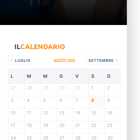
IL
CALENDARIO
AGOSTO 2026
LUGLIO
SETTEMBRE
L
M
M
G
V
S
D
27
28
29
30
31
1
2
3
4
5
6
7
8
9
10
11
12
13
14
15
16
17
18
19
20
21
22
23
24
25
26
27
28
29
30