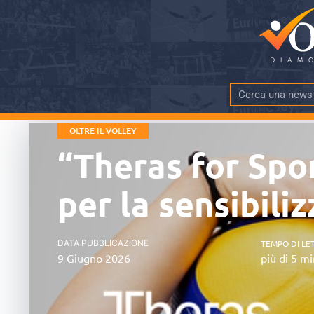
OLTRE IL VOLLEY
“Theras for Spo
per la sensibili
DATA PUBBLICAZIONE
TEMPO DI LE
9 Giugno 2026
più di 5 mi