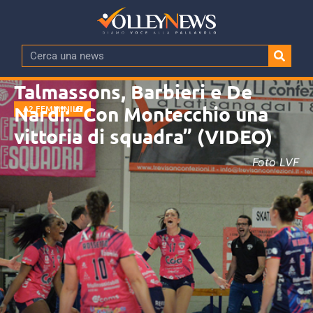
Talmassons, Barbieri e De
Nardi: “Con Montecchio una
A2 FEMMINILE
vittoria di squadra” (VIDEO)
Foto LVF