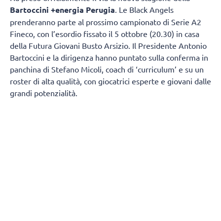
Bartoccini +energia Perugia
. Le Black Angels
prenderanno parte al prossimo campionato di Serie A2
Fineco, con l’esordio fissato il 5 ottobre (20.30) in casa
della Futura Giovani Busto Arsizio. Il Presidente Antonio
Bartoccini e la dirigenza hanno puntato sulla conferma in
panchina di Stefano Micoli, coach di ‘curriculum’ e su un
roster di alta qualità, con giocatrici esperte e giovani dalle
grandi potenzialità.
Una ripresa anticipata, rispetto alle altre squadre, per
preparare al meglio una stagione molto intensa e con
diversi turni infrasettimanali.
Mercoledì 5 agosto le Black Angels si sono ritrovate al
Pala Barton Energy per il primo allenamento, diviso tra
parte atletica e palla. Stesso programma anche per i
prossimi giorni, con l’aggiunta dei pesi la mattina e di
qualche seduta in piscina. Domenica 9 ci sarà il primo
giorno di riposo. Per le amichevoli se ne parlerà a