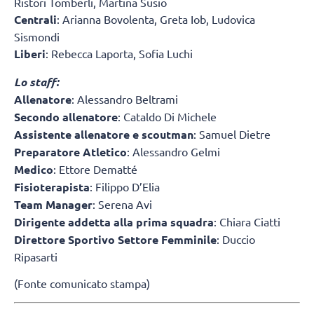
Ristori Tomberli, Martina Susio
Centrali
: Arianna Bovolenta, Greta Iob, Ludovica
Sismondi
Liberi
: Rebecca Laporta, Sofia Luchi
Lo staff:
Allenatore
: Alessandro Beltrami
Secondo allenatore
: Cataldo Di Michele
Assistente allenatore e scoutman
: Samuel Dietre
Preparatore Atletico
: Alessandro Gelmi
Medico
: Ettore Dematté
Fisioterapista
: Filippo D’Elia
Team Manager
: Serena Avi
Dirigente addetta alla prima squadra
: Chiara Ciatti
Direttore Sportivo Settore Femminile
: Duccio
Ripasarti
(Fonte comunicato stampa)