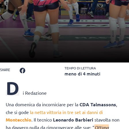
TEMPO DI LETTURA
SHARE
meno di 4 minuti
D
i Redazione
Una domenica da incorniciare per la
CDA Talmassons
,
che si gode
la netta vittoria in tre set ai danni di
Montecchio
. Il tecnico
Leonardo Barbieri
stavolta non
ha davvero nulla da rimproverare alle sue: “
Ottima