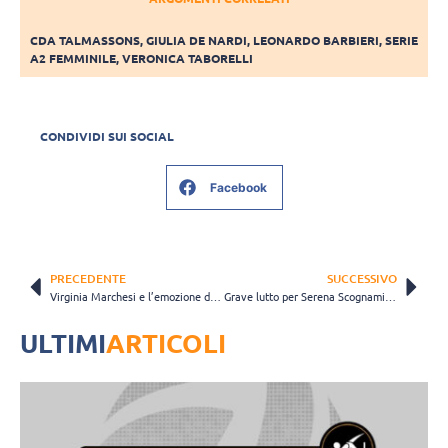
CDA TALMASSONS
,
GIULIA DE NARDI
,
LEONARDO BARBIERI
,
SERIE
A2 FEMMINILE
,
VERONICA TABORELLI
CONDIVIDI SUI SOCIAL
Facebook
PRECEDENTE
SUCCESSIVO
Virginia Marchesi e l’emozione dell’esordio in Serie A: “Una grande soddisfazione”
Grave lutto per Serena Scognamillo. Le condoglianze di Brescia
ULTIMI
ARTICOLI