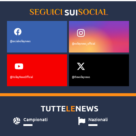
SUI
SEGUICI
SOCIAL
@socialvolleynews
@volleynews_official
@VolleyNewsOfficial
@thevolleynews
TUTTE
LE
NEWS
Campionati
Nazionali