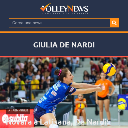
GIULIA DE NARDI
A1 FEMMINILE
Novara a Latisana, De Nardi: