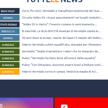
Zorzi, Piccinini, Vermiglio e Mangifesta testimonial del Queen
BEACH VOLLEY
of the Beach di serie A
Circuito Volley S3: cinque appuntamenti nei luoghi simbolici
GIOVANILI
più belli d’Italia
“Volley S3 in Metro”: l’evento romano in avvicinamento
ATTIVITÀ FEDERALE
all’Europeo
B maschile: La Sicily BVS F.lli Anastasi di Vermiglio ospita la
SERIE B / C / D
Raffaele Lamezia
30 anni dopo la strage, riparte da Capaci il viaggio del Volley
GIOVANILI
S3
Valerio Vermiglio subito squalificato, stangata per Ottaviano
A3 MASCHILE
Vermiglio: “Voglio trasmettere i valori che ho imparato da
A3 MASCHILE
ragazzino”
Puleo: “Vermiglio ha fatto bene all’umore della squadra”
A3 MASCHILE
Puleo: “Con Ottaviano, dovremo essere bravi a limitare tutti
A3 MASCHILE
gli attacchi”
Valerio Vermiglio torna in campo. Vestirà la maglia di Aci
A3 MASCHILE
Castello