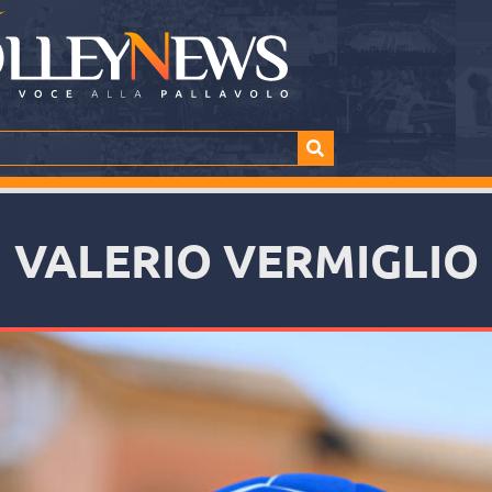
VALERIO VERMIGLIO