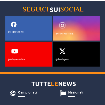
SUI
SEGUICI
SOCIAL
@socialvolleynews
@volleynews_official
@VolleyNewsOfficial
@thevolleynews
TUTTE
LE
NEWS
Campionati
Nazionali