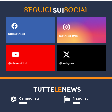
SUI
SEGUICI
SOCIAL
@socialvolleynews
@volleynews_official
@VolleyNewsOfficial
@thevolleynews
TUTTE
LE
NEWS
Campionati
Nazionali