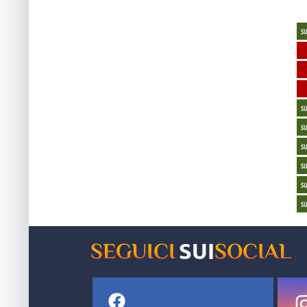
andare via"
vol
S
S
S
S
S
S
S
SUI
SEGUICI
SOCIAL