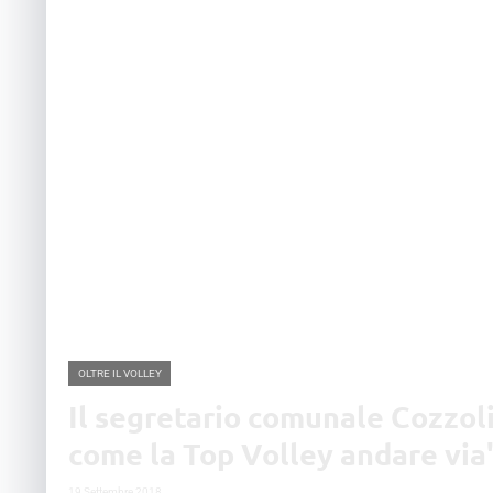
OLTRE IL VOLLEY
Il segretario comunale Cozzoli
come la Top Volley andare via
19 Settembre 2018