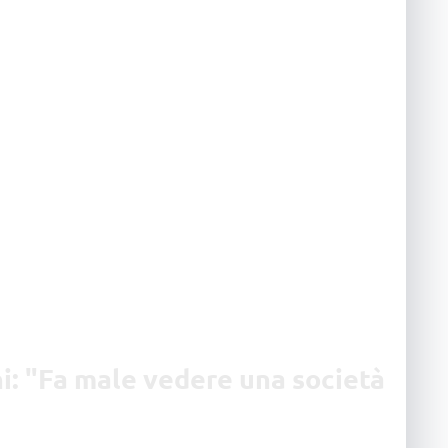
ni: "Fa male vedere una società
OL
P
18 S