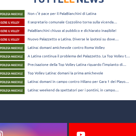
to nuovo all'impianto.
Non c’è pace per il PalaBianchini di Latina
UPERLEGA MASCHILE
Il segretario comunale Cozzolino torna sulla vicenda
OLTRE IL VOLLEY
Palabianchini: "Fa male vedere una società come la Top Volley
andare via"
PalaBianchini chiuso al pubblico e dichiarato inagibile!
OLTRE IL VOLLEY
Nuovo Palazzetto a Latina. Diverse le ipotesi su dove
OLTRE IL VOLLEY
costruirlo
Latina: domani amichevole contro Roma Volley
UPERLEGA MASCHILE
A Latina continua il problema del Palazzetto. La Top Volley tra
UPERLEGA MASCHILE
Caserta e Cisterna
Precisazione della Top Volley Latina riguardo l’impianto di
UPERLEGA MASCHILE
gioco
Top Volley Latina: domani la prima amichevole
UPERLEGA MASCHILE
Latina: domani in campo contro Milano per Gara 1 dei Playoff
UPERLEGA MASCHILE
Challenge
Latina: weekend da spettatori per i pontini, in campo
UPERLEGA MASCHILE
Mercoledì