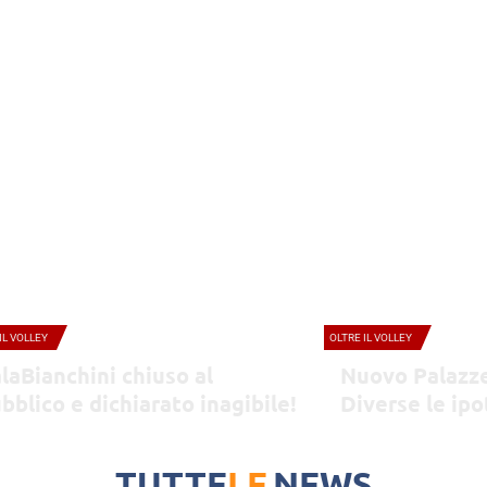
IL VOLLEY
OLTRE IL VOLLEY
laBianchini chiuso al
Nuovo Palazze
bblico e dichiarato inagibile!
Diverse le ipo
costruirlo
i il sindaco Coletta non ha intenzione di prendersi
Per basket e volley ipote
sun tipo di responsabilità e, come se non bastasse,
pensa al Q4 per l'impiant
TUTTE
LE
NEWS
e che non ci siano abbastanza soldi per dare un
nodo riguarda i terreni