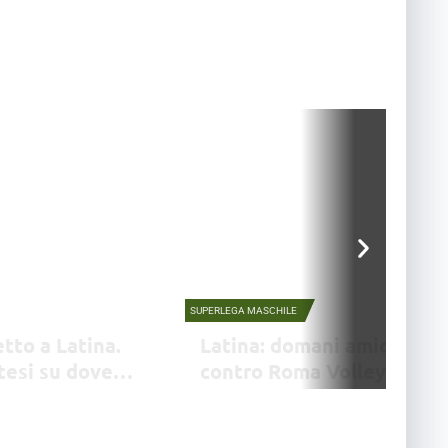
SUPERLEGA MASCHILE
tto a Latina.
Latina: domani amichevol
tesi su dove
contro Roma Volley
si Latina Scalo, mentre si
Viste le disposizioni dell’ente gestore l’allen
o natatorio. Ranieri: il vero
congiunto al PalaBianchini di Latina è da con
a porte chiuse.