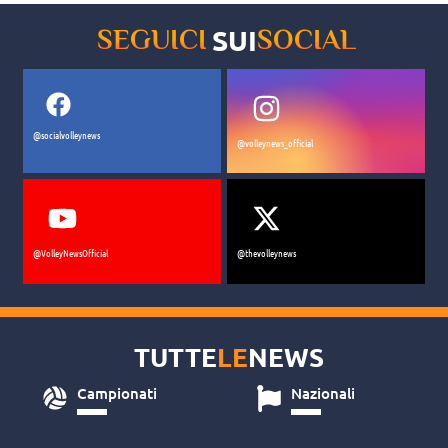
SUI
SEGUICI
SOCIAL
@socialvolleynews
@volleynews_official
@VolleyNewsOfficial
@thevolleynews
TUTTE
LE
NEWS
Campionati
Nazionali