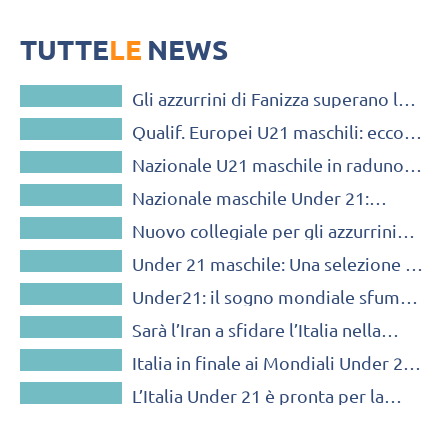
Il Torneo di Qualificazione agli Europei 2026 di categoria è in
programma dall’11 al 13 luglio al Palasport di Cisterna di Latina
TUTTE
LE
NEWS
NAZIONALI GIOVANILI
Gli azzurrini di Fanizza superano la
NAZIONALI GIOVANILI
Danimarca e staccano il pass per
Qualif. Europei U21 maschili: ecco i
l’Europeo U22
NAZIONALI GIOVANILI
14 Azzurrini convocati da Fanizza
Nazionale U21 maschile in raduno a
NAZIONALI GIOVANILI
Camigliatello Silano: nel mirino
Nazionale maschile Under 21:
Europeo e Mondiale
NAZIONALI GIOVANILI
Fanizza ne convoca 13 a
Nuovo collegiale per gli azzurrini
Camigliatello Silano
NAZIONALI GIOVANILI
U21 in vista dei Mondiali di
Under 21 maschile: Una selezione in
categoria
NAZIONALI GIOVANILI
collegiale a Zocca
Under21: il sogno mondiale sfuma
NAZIONALI GIOVANILI
sul più bello, l’Iran si prende l’oro al
Sarà l’Iran a sfidare l’Italia nella
tiebreak
NAZIONALI GIOVANILI
finale dei Mondiali Under 21
Italia in finale ai Mondiali Under 21!
NAZIONALI GIOVANILI
Battuta in rimonta la Bulgaria
L’Italia Under 21 è pronta per la
(VIDEO)
semifinale mondiale. Battocchio:
“Siamo carichi e determinati”