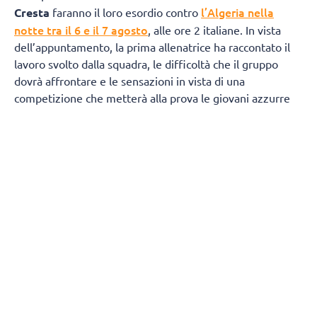
l’Algeria nella
Cresta
faranno il loro esordio contro
notte tra il 6 e il 7 agosto
, alle ore 2 italiane. In vista
dell’appuntamento, la prima allenatrice ha raccontato il
lavoro svolto dalla squadra, le difficoltà che il gruppo
dovrà affrontare e le sensazioni in vista di una
competizione che metterà alla prova le giovani azzurre
anche sul piano emotivo.
Qui le parole di Moncia Cresta: “​​
Abbiamo lavorato molto
sugli aspetti tecnici e sull’assetto della squadra.
Questo
rappresenta il mio secondo campionato mondiale dopo
l'esperienza del 2019 in Bahrain con la Nazionale Under
21 maschile. Sarà certamente un'esperienza diversa:
all'epoca potevo contare su giocatori già esperti come
Lavia, Recine e Gardini, inseriti da tempo nei circuiti delle
nazionali giovanili e protagonisti in campionati di alto
livello e in Serie A2 con il Club Italia
.
Qui, al contrario,
lavoriamo con giovani giocatrici che si affacciano per la