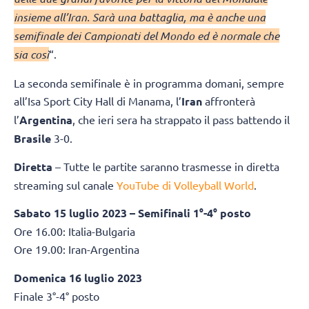
insieme all’Iran. Sarà una battaglia, ma è anche una
semifinale dei Campionati del Mondo ed è normale che
sia così
“.
La seconda semifinale è in programma domani, sempre
all’Isa Sport City Hall di Manama, l’
Iran
affronterà
l’
Argentina
, che ieri sera ha strappato il pass battendo il
Brasile
3-0.
Diretta
– Tutte le partite saranno trasmesse in diretta
streaming sul canale
YouTube di Volleyball World
.
Sabato 15 luglio 2023 – Semifinali 1°-4° posto
Ore 16.00: Italia-Bulgaria
Ore 19.00: Iran-Argentina
Domenica 16 luglio 2023
Finale 3°-4° posto