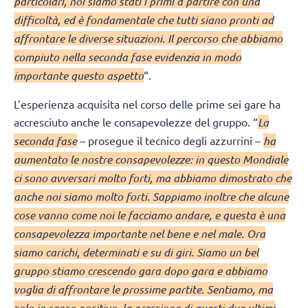
particolari, noi siamo stati i primi a partire con una
difficoltà, ed è fondamentale che tutti siano pronti ad
affrontare le diverse situazioni. Il percorso che abbiamo
compiuto nella seconda fase evidenzia in modo
importante questo aspetto
“.
L’esperienza acquisita nel corso delle prime sei gare ha
accresciuto anche le consapevolezze del gruppo. “
La
seconda fase
– prosegue il tecnico degli azzurrini –
ha
aumentato le nostre consapevolezze: in questo Mondiale
ci sono avversari molto forti, ma abbiamo dimostrato che
anche noi siamo molto forti. Sappiamo inoltre che alcune
cose vanno come noi le facciamo andare, e questa è una
consapevolezza importante nel bene e nel male. Ora
siamo carichi, determinati e su di giri. Siamo un bel
gruppo stiamo crescendo gara dopo gara e abbiamo
voglia di affrontare le prossime partite. Sentiamo, ma
solo in senso positivo, la pressione di questi due ultimi