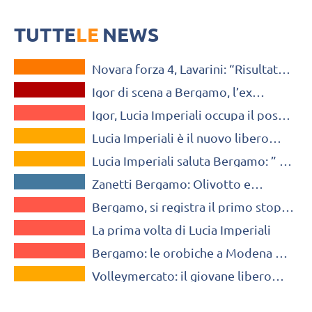
Sulla partita commenta così: "Sarà fondamentale imporre il nostro
gioco da subito, senza prestare il fianco ai loro tentativi di reagire"
TUTTE
LE
NEWS
CHAMPIONS LEAGUE
Novara forza 4, Lavarini: “Risultato
UNCATEGORIZED
importante perché il nostro è un
Igor di scena a Bergamo, l’ex
girone tosto”
A1 FEMMINILE
Imperiali: “Lì per me tre anni
Igor, Lucia Imperiali occupa il posto
bellissimi”
VOLLEY MERCATO
lasciato libero da Sansonna
Lucia Imperiali è il nuovo libero
VOLLEY MERCATO
della Sorelle Ramonda Ipag
Lucia Imperiali saluta Bergamo: ” 3
Montecchio
GIOVANILI
anni importanti, è un arrivederci”
Zanetti Bergamo: Olivotto e
A1 FEMMINILE
Imperiali rispondono alla ragazze
Bergamo, si registra il primo stop
dell’Under 14
A1 FEMMINILE
stagionale: Lucia Imperiali è ferma
La prima volta di Lucia Imperiali
ai box
A1 FEMMINILE
Bergamo: le orobiche a Modena per
TUTTE LE NEWS
la prima gara del 2018
Volleymercato: il giovane libero
Lucia Imperiali approda a Bergamo