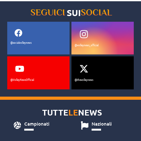
SUI
SEGUICI
SOCIAL
@socialvolleynews
@volleynews_official
@VolleyNewsOfficial
@thevolleynews
TUTTE
LE
NEWS
Campionati
Nazionali