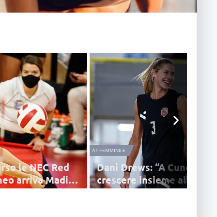
A1 FEMMINILE
rso le NEC Red
Dani Drews: “A Cuneo vog
neo arriva Madi
crescere insieme alla squ
a Cuneo per sostituire Wilhite
La schiacciatrice statunitense, neo-acquisto 
o dovrebbe arrivare la
si racconta in esclusiva: "La convocazione in
ska
nazionale mi ha cambiato la vita"