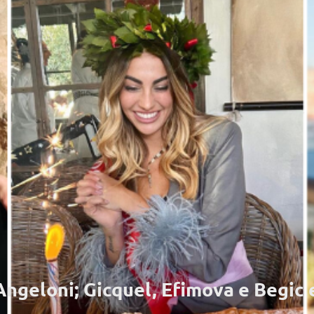
 Angeloni; Gicquel, Efimova e Begic 