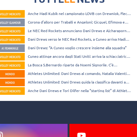
Anche Madi Kubik nel campionato LOVB con Drewniok, Fleck
VOLLEY MERCATO
e Dani Drews
Corona d’alloro per Traballi e Angeloni; Gicquel, Efimova e
VOLLEY GLAMOUR
Begic esplorano la Turchia
Le NEC Red Rockets annunciano Dani Drews e Ajcharaporn
VOLLEY MERCATO
Kongyot
Dani Drews verso le NEC Red Rockets, a Cuneo arriva Madi
VOLLEY MERCATO
Kubik?
Dani Drews: “A Cuneo voglio crescere insieme alla squadra”
A1 FEMMINILE
Cuneo attinge ancora dagli Stati Uniti: arriva la schiacciatrice
VOLLEY MERCATO
Dani Drews
La Bosca S.Bernardo riparte da Noemi Signorile. C’è
VOLLEY MERCATO
un’offerta per Dani Drews
Athletes Unlimited: Dani Drews al comando, Natalia Valentin
MONDO
nella Top 4
Athletes Unlimited: Dani Drews guida la classifica davanti a
MONDO
De La Cruz
Anche Dani Drews e Tori Dilfer nella “starting list” di Athletes
VOLLEY MERCATO
Unlimited