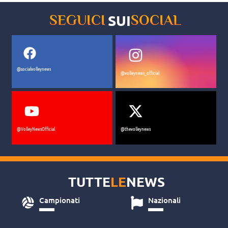
SUI
SEGUICI
SOCIAL
@socialvolleynews
@volleynews_official
@VolleyNewsOfficial
@thevolleynews
TUTTE
LE
NEWS
Campionati
Nazionali