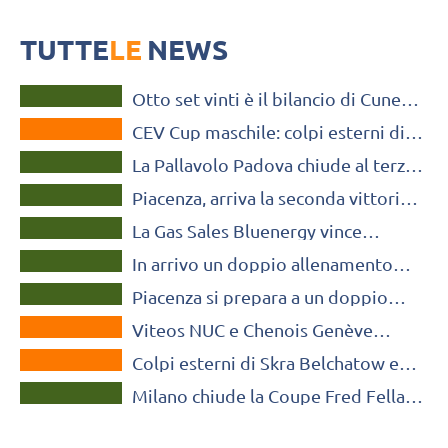
Lo Chenois di Camperi e i greci dell'AONS Milon passano sui campi
di Rio Duero e Duren nell'andata degli ottavi di finale
TUTTE
LE
NEWS
A2 MASCHILE
Otto set vinti è il bilancio di Cuneo
CEV CUP
nella doppia sfida con Chênois
CEV Cup maschile: colpi esterni di
Geneve
SUPERLEGA MASCHILE
Chenois e AONS Milon, cade il
La Pallavolo Padova chiude al terzo
Nantes
SUPERLEGA MASCHILE
posto la Coupe Fred Fellay
Piacenza, arriva la seconda vittoria
SUPERLEGA MASCHILE
contro Chenois Geneve
La Gas Sales Bluenergy vince
SUPERLEGA MASCHILE
quattro set con lo Chenois
In arrivo un doppio allenamento
SUPERLEGA MASCHILE
congiunto dal respiro
Piacenza si prepara a un doppio
internazionale per Piacenza
MONDO
allenamento congiunto con lo
Viteos NUC e Chenois Genève
Chenois
CEV CUP
trionfano nella Coppa di Svizzera
Colpi esterni di Skra Belchatow e
SUPERLEGA MASCHILE
Chenois nell’andata degli ottavi
Milano chiude la Coupe Fred Fellay
al terzo posto: “Non ancora in
perfetta forma”