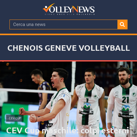
CHENOIS GENEVE VOLLEYBALL
CEV CUP
CEV Cup maschile: colpi esterni