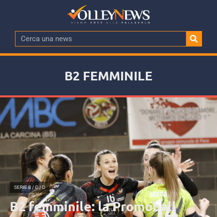
B2 FEMMINILE
SERIE B / C / D
B2 femminile: la Promoball