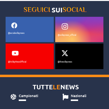
SUI
SEGUICI
SOCIAL
@socialvolleynews
@volleynews_official
@VolleyNewsOfficial
@thevolleynews
TUTTE
LE
NEWS
Campionati
Nazionali