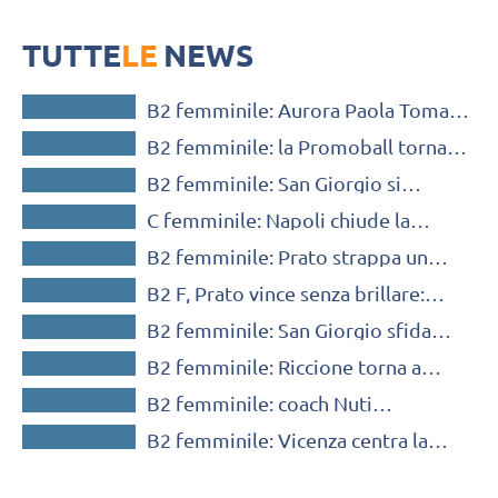
Prossima partita per la B2 femminile di Promoball in programma
sabato 15 aprile, alle 20 contro V36 Chiavenna
TUTTE
LE
NEWS
SERIE B / C / D
B2 femminile: Aurora Paola Tomasi
SERIE B / C / D
chiude il roster di Bisceglie
B2 femminile: la Promoball torna
SERIE B / C / D
alla vittoria con Mandello
B2 femminile: San Giorgio si
SERIE B / C / D
prende il derby e continua a
C femminile: Napoli chiude la
sognare
SERIE B / C / D
secondo posto e sogna la
B2 femminile: Prato strappa un
promozione
SERIE B / C / D
punto alla capolista Ozzano
B2 F, Prato vince senza brillare:
SERIE B / C / D
“Importante fare tre punti”
B2 femminile: San Giorgio sfida
SERIE B / C / D
Grossolengo per un posto playoff
B2 femminile: Riccione torna a
SERIE B / C / D
sorridere a Porto Picenza Picena
B2 femminile: coach Nuti
SERIE B / C / D
commenta la vittoria su Rimini
B2 femminile: Vicenza centra la
quinta vittoria di fila