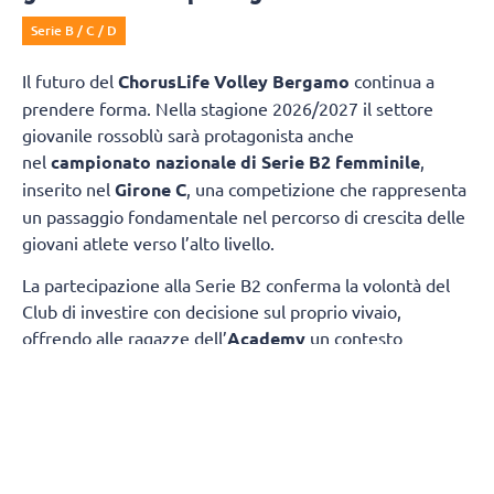
Serie B / C / D
Il futuro del
ChorusLife Volley Bergamo
continua a
prendere forma. Nella stagione 2026/2027 il settore
giovanile rossoblù sarà protagonista anche
nel
campionato nazionale di Serie B2 femminile
,
inserito nel
Girone C
, una competizione che rappresenta
un passaggio fondamentale nel percorso di crescita delle
giovani atlete verso l’alto livello.
La partecipazione alla Serie B2 conferma la volontà del
Club di investire con decisione sul proprio vivaio,
offrendo alle ragazze dell’
Academy
un contesto
competitivo nel quale misurarsi ogni settimana con
società di grande tradizione e consolidata esperienza.
Il
gruppo sarà composto da atlete giovanissime,
provenienti dalle squadre under 17 e under 19.
gironi del campionato nazionale
La composizione dei
è