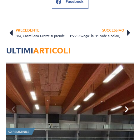
Facebook
PRECEDENTE
SUCCESSIVO
BM, Castellana Grotte si prende il derby su Molfetta: “Vittoria che ripaga l’impegno”
PVV Riwega: la B1 cade a palau, vittoria per la D
ULTIMI
ARTICOLI
A2 FEMMINILE
N