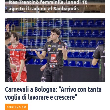
Itas Trentino femminile, lunedì 10
agosto il raduno al Sanbàpolis
La stagione dell'Itas Trentino sta per cominciare: l'appuntamento è
per lunedì 10 agosto al Sanbàpolis. Presenti tutte le atlete in rosa,
tranne Frelih.
Carnevali a Bologna: “Arrivo con tanta
voglia di lavorare e crescere”
Serie B / C / D