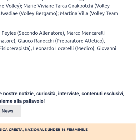
e Volley); Marie Viviane Tarca Gnakpotchi (Volley
y Uwadiae (Volley Bergamo); Martina Villa (Volley Team
o Feyles (Secondo Allenatore), Marco Mencarelli
natore), Glauco Ranocchi (Preparatore Atletico),
isioterapista), Leonardo Locatelli (Medico), Giovanni
e nostre notizie, curiosità, interviste, contenuti esclusivi,
ieme alla pallavolo!
ey News
ICA CRESTA
,
NAZIONALE UNDER 16 FEMMINILE