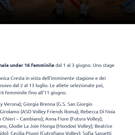
nale under 16 femminile
dal 1 al 3 giugno. Uno stage
nica Cresta in vista dell’imminente stagione e dei
vo dal 2 al 13 luglio. Le atlete selezionate poi,
16 femminile fino all’11 giugno.
y Verona); Giorgia Brenna (G.S. San Giorgio
a Di Girolamo (ASD Volley Friends Roma); Rebecca Di Noia
y Chieri – Cambiano); Anna Fiore (Futura Volley);
ano, Glodie La Joie Monga (Mondovi Volley); Beatrice
o); Cecilia Pisoni (Cutrofiano Volley); Sofia Sassetti