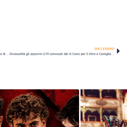
SUCCESSIVO
La Nazionale under 21 femminile torna al lavoro in vista del Mondiale di categoria
Diciassette gli azzurrini U19 convocati dal ct Conci per il ritiro a Camigliatello Silano