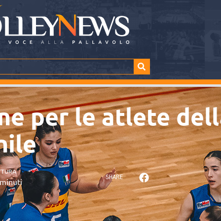
ne per le atlete del
nile
TTURA
SHARE
minuti