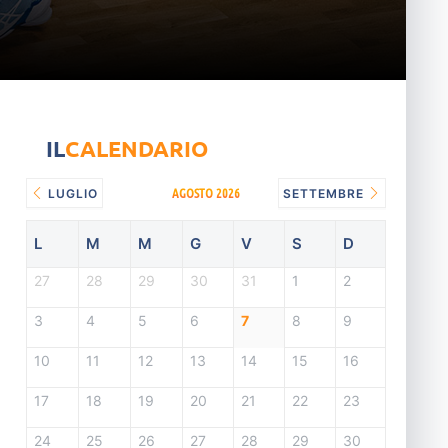
IL
CALENDARIO
AGOSTO 2026
LUGLIO
SETTEMBRE
L
M
M
G
V
S
D
27
28
29
30
31
1
2
3
4
5
6
7
8
9
10
11
12
13
14
15
16
17
18
19
20
21
22
23
24
25
26
27
28
29
30