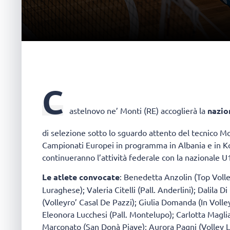
C
astelnovo ne’ Monti (RE)
accoglierà la
nazio
di selezione sotto lo sguardo attento del tecnico Mo
Campionati Europei in programma in Albania e in Koso
continueranno l’attività federale con la nazionale U
Le atlete convocate
: Benedetta Anzolin (Top Volle
Luraghese); Valeria Citelli (Pall. Anderlini); Dalil
(Volleyro’ Casal De Pazzi); Giulia Domanda (In Volle
Eleonora Lucchesi (Pall. Montelupo); Carlotta Magli
Marconato (San Donà Piave); Aurora Pagni (Volley Lid