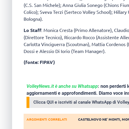
(C.S. San Michele); Anna Giulia Sonego (Chions Fium
Colico); Sveva Terzi (Serteco Volley School); Hillar
Bologna).
Lo Staff
: Monica Cresta (Primo Allenatore), Claudi
(Direttore Tecnico), Riccardo Rocco (Assistente Alle
Carlotta Vinciguerra (Scoutman), Mattia Cordenos (F
Dossi e Alessio Di Iorio (Team Manager).
(fonte: FIPAV)
VolleyNews.it è anche su Whatsapp
: non perderti l
aggiornamenti e approfondimenti. Diamo voce ins
Clicca QUI e iscriviti al canale WhatsApp di Voll
ARGOMENTI CORRELATI
CASTELNOVO NE’ MONTI
,
MON