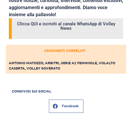
nostre notizie, curiosità, interviste, contenuti esclusivi,
aggiornamenti e approfondimenti. Diamo voce
insieme alla pallavolo!
Clicca QUI e iscriviti al canale WhatsApp di Volley
News
ARGOMENTI CORRELATI
ANTONIO MATOZZO
,
ARBITRI
,
SERIE A2 FEMMINILE
,
VOLALTO
CASERTA
,
VOLLEY SOVERATO
CONDIVIDI SUI SOCIAL
Facebook