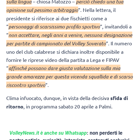
sulla lingua
– chiosa Matozzo –
perciò chiedo una tua
opinione sul pessimo arbitraggio
“. Nella lettera, il
presidente si riferisce ai due fischietti come a
“
personaggi di scarsissimo profilo sportivo
“, invitandoli a
“
non accettare, negli anni a venire, nessuna designazione
per partite di campionato del Volley Soverato
“. Il numero
uno del club calabrese si dichiara inoltre disponibile a
fornire le riprese video della partita a Lega e FIPAV
“
affinché possano dare giusta valutazione sulla mia
grande amarezza per questa vicenda squallida e di scarso
riscontro sportivo
“.
Clima infuocato, dunque, in vista della decisiva
sfida di
ritorno
, in programma sabato 20 aprile a Palmi.
VolleyNews.it è anche su Whatsapp
: non perderti le