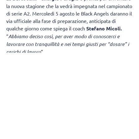
la nuova stagione che la vedrà impegnata nel campionato
di serie A2. Mercoledì 5 agosto le Black Angels daranno il
via ufficiale alla fase di preparazione, anticipata di
qualche giorno come spiega il coach
Stefano Micoli.
“
Abbiamo deciso così, per aver modo di conoscerci e
lavorare con tranquillità e nei tempi giusti per “dosare” i
carichi di lavoro
”.
“
Sicuramente è una partenza “col botto
” – continua Micoli
-
in casa di una squadra di alto livello. Ma la vera criticità
è nel girone di ritorno dove giocheremo due partite
consecutive in Puglia, Fasano e Melendugno, a distanza di
tre giorni (domenica – mercoledì) e subito dopo (fine
settimana) ci sarà la sfida contro Monviso in casa. Per il
resto il calendario in sé non mi sorprende, negli anni ho
affrontato diverse volte doppie partite in casa o in
trasferta e all’estero anche ad orari bizzarri come le 12 o
le 14. Non amo fare pronostici, sarebbe un ‘fantavolley