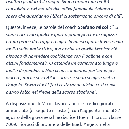
risultati produrrà il campo. Siamo ormai una realtà
consolidata nel mondo del volley femminile italiano e
spero che quest’anno i tifosi ci sosterranno ancora di più
”.
Queste, invece, le parole del coach
Stefano Micoli
: “
Ci
siamo ritrovati qualche giorno prima perché le ragazze
erano ferme da troppo tempo. In questi giorni lavoreremo
molto sulla parte fisica, ma anche su quella tecnica: c’è
bisogno di riprendere confidenza con il pallone e con
alcuni fondamentali. Ci attende un campionato lungo e
molto dispendioso. Non ci nascondiamo: partiamo per
vincere, anche se in A2 le sorprese sono sempre dietro
l’angolo. Spero che i tifosi ci staranno vicino così come
hanno fatto nel finale della scorsa stagione”
.
A disposizione di Micoli lavoreranno le tredici giocatrici
annunciate (di seguito il roster), con l’aggiunta fino al 27
agosto della giovane schiacciatrice Noemi Fiorucci classe
2009. Fiorucci di proprietà delle Black Angels, nella