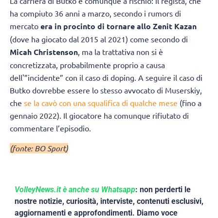
La carriera di Butko è comunque a rischio: il regista, che
ha compiuto 36 anni a marzo, secondo i rumors di
mercato
era in procinto di tornare allo Zenit Kazan
(dove ha giocato dal 2015 al 2021) come secondo di
Micah Christenson
, ma la trattativa non si è
concretizzata, probabilmente proprio a causa
dell'”incidente” con il caso di doping. A seguire il caso di
Butko dovrebbe essere lo stesso avvocato di Muserskiy,
che
se la cavò con una squalifica di qualche mese
(fino a
gennaio 2022). Il giocatore ha comunque rifiutato di
commentare l’episodio.
(fonte: BO Sport)
VolleyNews.it è anche su Whatsapp
: non perderti le
nostre notizie, curiosità, interviste, contenuti esclusivi,
aggiornamenti e approfondimenti. Diamo voce