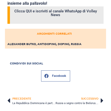
insieme alla pallavolo!
Clicca QUI e iscriviti al canale WhatsApp di Volley
News
ARGOMENTI CORRELATI
ALEXANDER BUTKO
,
ANTIDOPING
,
DOPING
,
RUSSIA
CONDIVIDI SUI SOCIAL
Facebook
PRECEDENTE
SUCCESSIVO
La Repubblica Dominicana è partita per i Mondiali. C’è anche De La Cruz
Russia a segno contro la Bielorussia nella prima di due gare amichevoli