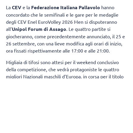
La
CEV
e la
Federazione Italiana Pallavolo
hanno
concordato che le semifinali e le gare per le medaglie
degli CEV Enel EuroVolley 2026 Men si disputeranno
all’
Unipol Forum di Assago
. Le quattro partite si
giocheranno, come precedentemente annunciato, il 25 e
26 settembre, con una lieve modifica agli orari di inizio,
ora fissati rispettivamente alle 17:00 e alle 21:00.
Migliaia di tifosi sono attesi per il weekend conclusivo
della competizione, che vedrà protagoniste le quattro
migliori Nazionali maschili d’Europa, in corsa per il titolo
continentale e per un ambito pass che consentirà di
qualificarsi ai
Giochi Olimpici di Los Angeles 2028
.
L’Unipol Forum di Assago è una struttura dalla
comprovata esperienza nell’organizzazione di grandi
eventi sportivi e culturali, comprese competizioni di
pallavolo. Proprio quest’anno, la stessa arena ha ospitato
le gare di pattinaggio di figura e short track dei Giochi