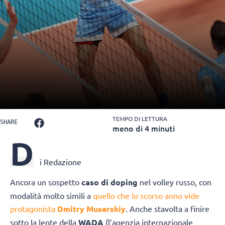
TEMPO DI LETTURA
SHARE
meno di 4 minuti
D
i Redazione
Ancora un sospetto
caso di doping
nel volley russo, con
modalità molto simili a
quello che lo scorso anno vide
protagonista
Dmitry Muserskiy
. Anche stavolta a finire
sotto la lente della
WADA
(l’agenzia internazionale