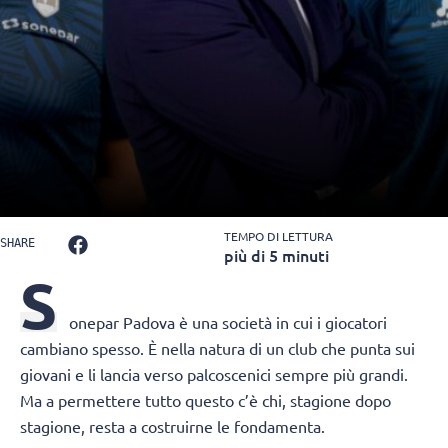
TEMPO DI LETTURA
SHARE
più di 5 minuti
S
onepar Padova
è una società in cui i giocatori
cambiano spesso. È nella natura di un club che punta sui
giovani e li lancia verso palcoscenici sempre più grandi.
Ma a permettere tutto questo c’è chi, stagione dopo
stagione, resta a costruirne le fondamenta.