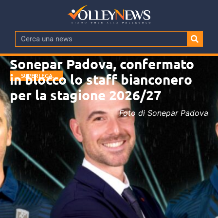
Sonepar Padova, confermato
in blocco lo staff bianconero
SUPERLEGA
MASCHILE
per la stagione 2026/27
Foto di Sonepar Padova