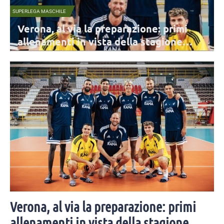
MONDO
: primi
Amaranto (che giocherà a Cisterna
agione
miglior opposto della Coppa
Sudamericana
10 agosto, con la
Miguel Ángel Martínez è protagonista con la Colombia, c
e nazionali.
il Cile ha conquistato il bronzo nella Coppa Sudamerican
in Bolivia,
Verona, al via la preparazione: primi
allenamenti in vista della stagione