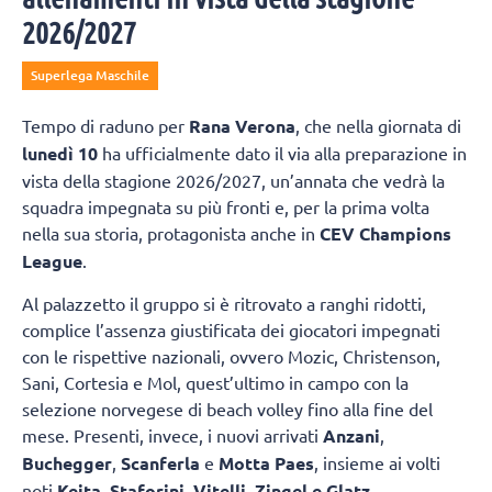
2026/2027
Superlega Maschile
Tempo di raduno per
Rana Verona
, che nella giornata di
lunedì 10
ha ufficialmente dato il via alla preparazione in
vista della stagione 2026/2027, un’annata che vedrà la
squadra impegnata su più fronti e, per la prima volta
nella sua storia, protagonista anche in
CEV Champions
League
.
Al palazzetto il gruppo si è ritrovato a ranghi ridotti,
complice l’assenza giustificata dei giocatori impegnati
con le rispettive nazionali, ovvero Mozic, Christenson,
Sani, Cortesia e Mol, quest’ultimo in campo con la
selezione norvegese di beach volley fino alla fine del
mese. Presenti, invece, i nuovi arrivati
Anzani
,
Buchegger
,
Scanferla
e
Motta Paes
, insieme ai volti
noti
Keita, Staforini, Vitelli, Zingel e Glatz
.