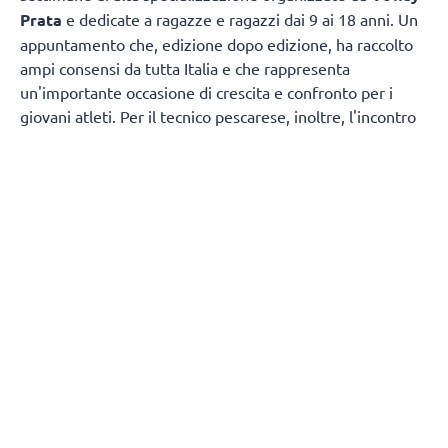
Prata
e dedicate a ragazze e ragazzi dai 9 ai 18 anni. Un
appuntamento che, edizione dopo edizione, ha raccolto
ampi consensi da tutta Italia e che rappresenta
un'importante occasione di crescita e confronto per i
giovani atleti. Per il tecnico pescarese, inoltre, l'incontro
ha segnato anche l'inizio simbolico del percorso di
avvicinamento alla prima, storica stagione in Superlega
alla guida della Tinet Prata.
L’inizio dell’attività sarà inevitabilmente condizionato
dagli impegni delle nazionali, che terranno lontani alcuni
degli elementi della rosa.
Bayram
e
D’Heer
saranno
infatti impegnati dal 10 settembre agli Europei
rispettivamente con la nazionale turca e quella belga:
"L’inizio dell’attività sarà un po’ particolare, considerate le
assenze per gli impegni dei nazionali. Con la società
abbiamo pensato di integrare la rosa della Superlega con
una convocazione a giro di diversi elementi del nostro
settore giovanile. Questo per dare anche un segnale forte