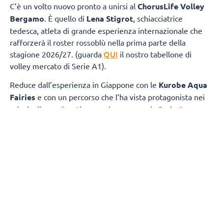
C’è un volto nuovo pronto a unirsi al
ChorusLife Volley
Bergamo
. È quello di
Lena Stigrot
, schiacciatrice
tedesca, atleta di grande esperienza internazionale che
rafforzerà il roster rossoblù nella prima parte della
QUI
stagione 2026/27. (guarda
il nostro tabellone di
volley mercato di Serie A1).
Reduce dall’esperienza in Giappone con le
Kurobe Aqua
Fairies
e con un percorso che l’ha vista protagonista nei
principali campionati europei, compresa la Serie A
italiana con Roma, Busto Arsizio e Cuneo, Stigrot sarà a
disposizione di coach Marcello Cervellin dall’inizio della
preparazione e vestirà la maglia di ChorusLife Volley
Bergamo fino all’avvio della
Major League americana
,
previsto nel mese di
dicembre
.
La schiacciatrice tedesca potrà così offrire il proprio
contributo in una fase cruciale della stagione, disputando
circa 10 gare di campionato, mettendo al servizio della