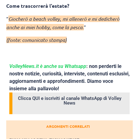
Come trascorrerà l’estate?
“
Giocherò a beach volley, mi allenerò e mi dedicherò
anche ai miei hobby, come la pesca.
“
(fonte: comunicato stampa)
VolleyNews.it è anche su Whatsapp
: non perderti le
nostre notizie, curiosità, interviste, contenuti esclusivi,
aggiornamenti e approfondimenti. Diamo voce
insieme alla pallavolo!
Clicca QUI e iscriviti al canale WhatsApp di Volley
News
ARGOMENTI CORRELATI