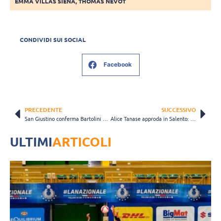
EMMA VILLAS SIENA
,
THOMAS NEVOT
CONDIVIDI SUI SOCIAL
Facebook
PRECEDENTE
SUCCESSIVO
San Giustino conferma Bartolini e Monaldi. Marra new entry nello staff tecnico
Alice Tanase approda in Salento: è lei il primo volto nuovo della Narconon Melendugno
ULTIMI
ARTICOLI