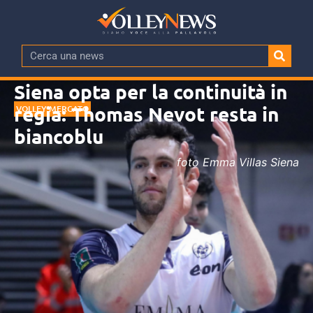
Siena opta per la continuità in
regia: Thomas Nevot resta in
VOLLEY MERCATO
biancoblu
foto Emma Villas Siena