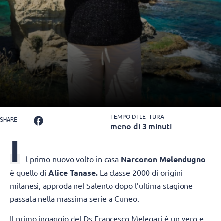
TEMPO DI LETTURA
SHARE
meno di 3 minuti
I
l primo nuovo volto in casa
Narconon Melendugno
è quello di
Alice Tanase.
La classe 2000 di origini
milanesi, approda nel Salento dopo l’ultima stagione
passata nella massima serie a Cuneo.
Il primo ingaggio del Ds Francesco Melegari è un vero e