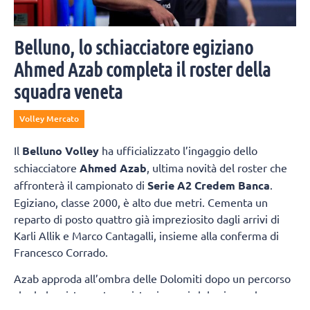
Belluno, lo schiacciatore egiziano
Ahmed Azab completa il roster della
squadra veneta
Volley Mercato
Il
Belluno Volley
ha ufficializzato l’ingaggio dello
schiacciatore
Ahmed Azab
, ultima novità del roster che
affronterà il campionato di
Serie A2 Credem Banca
.
Egiziano, classe 2000, è alto due metri. Cementa un
reparto di posto quattro già impreziosito dagli arrivi di
Karli Allik e Marco Cantagalli, insieme alla conferma di
Francesco Corrado.
Azab approda all’ombra delle Dolomiti dopo un percorso
che lo ha visto protagonista sia con i club, sia con la