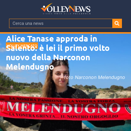
Alice Tanase approda in
Salento: è lei il primo volto
VOLLEY MERCATO
nuovo della Narconon
Melendugno
foto Narconon Melendugno