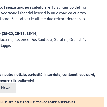
o, Faenza giocherà sabato alle 18 sul campo del Forlì
 vedranno i faentini inseriti in un girone da quattro
itorno (6 in totale) le ultime due retrocederanno in
(25-20; 25-21; 25-14)
lducci ne, Rezende Dos Santos 5, Serafini, Orlandi 1,
 Raggis
e nostre notizie, curiosità, interviste, contenuti esclusivi,
ieme alla pallavolo!
ey News
INILE
,
SERIE D MASCHILE
,
TECNOPROTEZIONE FAENZA