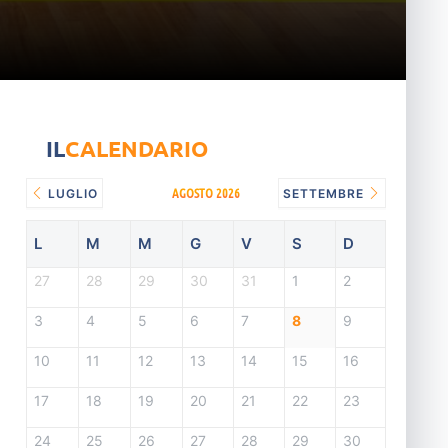
IL
CALENDARIO
AGOSTO 2026
LUGLIO
SETTEMBRE
L
M
M
G
V
S
D
27
28
29
30
31
1
2
3
4
5
6
7
8
9
10
11
12
13
14
15
16
17
18
19
20
21
22
23
24
25
26
27
28
29
30