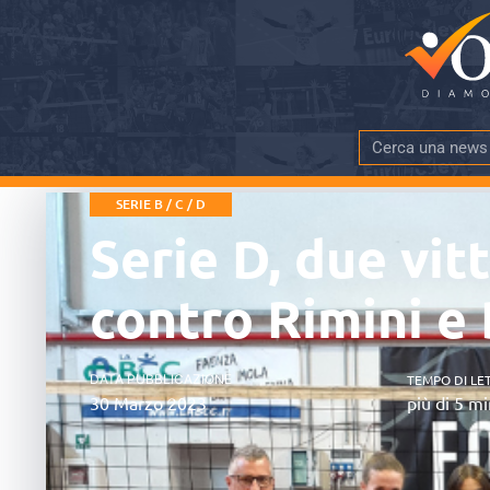
SERIE B / C / D
Serie D, due vit
contro Rimini e
DATA PUBBLICAZIONE
TEMPO DI LE
30 Marzo 2023
più di 5 mi