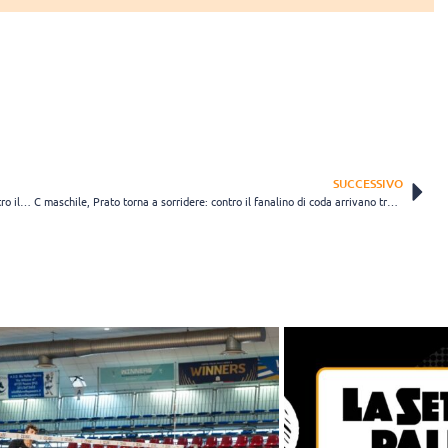
SUCCESSIVO
C femminile: Sconfitta indolore per l’Ariete PVP Pallavolo Prato contro il Montebianco Volley
C maschile, Prato torna a sorridere: contro il fanalino di coda arrivano tre punti