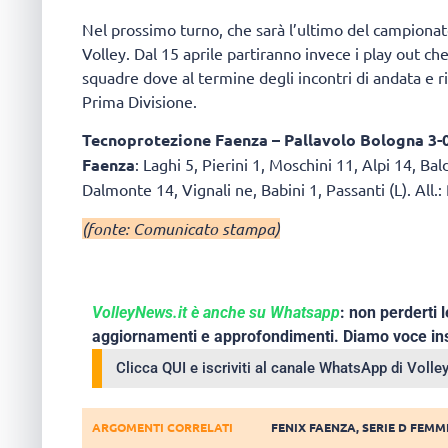
Nel prossimo turno, che sarà l’ultimo del campionat
Volley. Dal 15 aprile partiranno invece i play out che
squadre dove al termine degli incontri di andata e r
Prima Divisione.
Tecnoprotezione Faenza – Pallavolo Bologna 3-0 
Faenza
: Laghi 5, Pierini 1, Moschini 11, Alpi 14, Ba
Dalmonte 14, Vignali ne, Babini 1, Passanti (L). All.:
(fonte: Comunicato stampa)
VolleyNews.it è anche su Whatsapp
: non perderti l
aggiornamenti e approfondimenti. Diamo voce ins
Clicca QUI e iscriviti al canale WhatsApp di Voll
ARGOMENTI CORRELATI
FENIX FAENZA
,
SERIE D FEMM