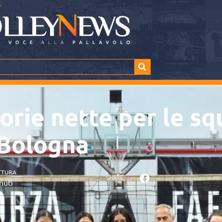
torie nette per le s
 Bologna
TTURA
SHARE
nuti