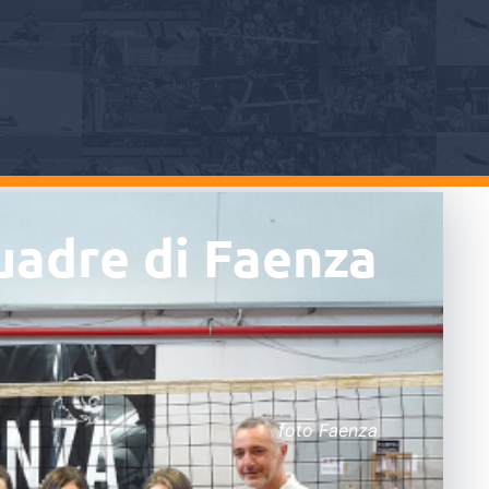
quadre di Faenza
foto Faenza