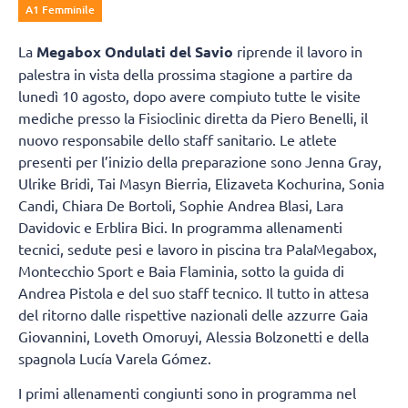
A1 Femminile
La
Megabox Ondulati del Savio
riprende il lavoro in
palestra in vista della prossima stagione a partire da
lunedì 10 agosto, dopo avere compiuto tutte le visite
mediche presso la Fisioclinic diretta da Piero Benelli, il
nuovo responsabile dello staff sanitario. Le atlete
presenti per l’inizio della preparazione sono Jenna Gray,
Ulrike Bridi, Tai Masyn Bierria, Elizaveta Kochurina, Sonia
Candi, Chiara De Bortoli, Sophie Andrea Blasi, Lara
Davidovic e Erblira Bici. In programma allenamenti
tecnici, sedute pesi e lavoro in piscina tra PalaMegabox,
Montecchio Sport e Baia Flaminia, sotto la guida di
Andrea Pistola e del suo staff tecnico. Il tutto in attesa
del ritorno dalle rispettive nazionali delle azzurre Gaia
Giovannini, Loveth Omoruyi, Alessia Bolzonetti e della
spagnola Lucía Varela Gómez.
I primi allenamenti congiunti sono in programma nel