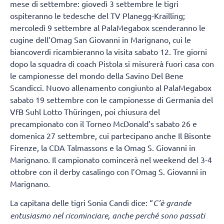
mese di settembre: giovedì 3 settembre le tigri
ospiteranno le tedesche del TV Planegg-Krailling;
mercoledì 9 settembre al PalaMegabox scenderanno le
cugine dell’Omag San Giovanni in Marignano, cui le
biancoverdi ricambieranno la visita sabato 12. Tre giorni
dopo la squadra di coach Pistola si misurerà fuori casa con
le campionesse del mondo della Savino Del Bene
Scandicci. Nuovo allenamento congiunto al PalaMegabox
sabato 19 settembre con le campionesse di Germania del
VfB Suhl Lotto Thüringen, poi chiusura del
precampionato con il Torneo McDonald’s sabato 26 e
domenica 27 settembre, cui partecipano anche Il Bisonte
Firenze, la CDA Talmassons e la Omag S. Giovanni in
Marignano. Il campionato comincerà nel weekend del 3-4
ottobre con il derby casalingo con l’Omag S. Giovanni in
Marignano.
La capitana delle tigri Sonia Candi dice: “
C’è grande
entusiasmo nel ricominciare, anche perché sono passati