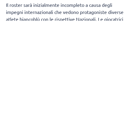
Il roster sarà inizialmente incompleto a causa degli
impegni internazionali che vedono protagoniste diverse
atlete biancoblù con le rispettive Nazionali. Le giocatrici
della prima squadra presenti fin dal primo giorno
saranno:
Sara Alberti, Martina Armini, Caterina
Bosetti, Sofia D'Odorico, Emma Graziani, Imma
Sirressi e Lise Van Hecke, mentre Maja Aleksic si
aggregherà al gruppo a partire dal 19 agosto.
A
completare il gruppo di lavoro prenderanno parte
anche
cinque atlete della formazione di Serie
B1
:
Chiara Arcangeli, Martina Cantoni, Asia Conte,
Virginia Sola e Jessica Trunner.
Durante il
precampionato si uniranno inoltre tre giocatrici straniere,
che contribuiranno ad ampliare il gruppo a disposizione
dello staff tecnico: la palleggiatrice serba
Andrea
Tisma
e le schiacciatrici
Antonija Gulin
(Croazia)
e
Jessica Kosonen
(Finlandia).