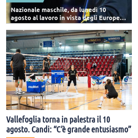
Nazionale maschile, da lunedì 10
agosto al lavoro in vista degli Europei: i
convocati
Archiviata la VNL, per la Nazionale comincia il percorso di
avvicinamento agli Europei. I 17 convocati di De Giorgi per il primo
raduno.
Vallefoglia torna in palestra il 10
agosto. Candi: “C’è grande entusiasmo”