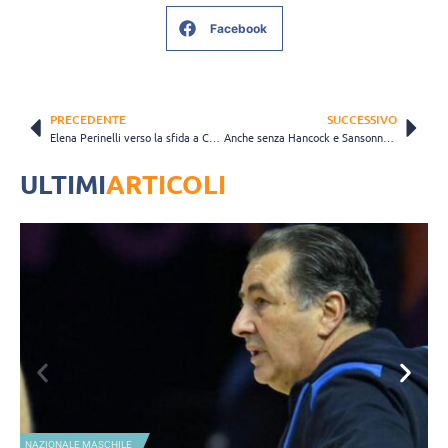
Facebook
PRECEDENTE
SUCCESSIVO
Elena Perinelli verso la sfida a Casalmaggiore: “Sarà una partita molto dura”
Anche senza Hancock e Sansonna l’Igor Gorgonzola Novara travolge Brescia
ULTIMI
ARTICOLI
NAZIONALE MASCHILE
A