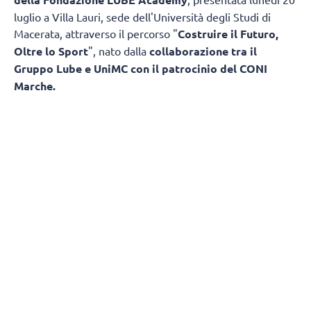
luglio a Villa Lauri, sede dell'Università degli Studi di
Macerata, attraverso il percorso "
Costruire il Futuro,
Oltre lo Sport
", nato dalla
collaborazione tra il
Gruppo Lube e UniMC con il patrocinio del CONI
Marche.
L'obiettivo è trasformare il patrimonio di
esperienza maturato in oltre trentacinque anni di attività
sportiva in un modello capace di accompagnare
i giovani non soltanto nella pratica agonistica, ma anche
nello studio, nella crescita personale e nell'ingresso
nel mondo del lavoro. Un progetto che mette in rete
università, imprese, istituzioni, famiglie e associazioni
sportive, creando un percorso educativo che va ben oltre
il campo di gioco.
Alla serata hanno partecipato l'amministratore delegato
del Gruppo Lube
Fabio Giulianelli
, promotore
dell'iniziativa, il presidente della Regione