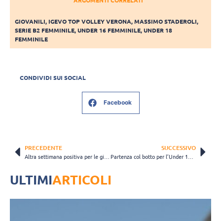
ARGOMENTI CORRELATI
GIOVANILI
,
IGEVO TOP VOLLEY VERONA
,
MASSIMO STADEROLI
,
SERIE B2 FEMMINILE
,
UNDER 16 FEMMINILE
,
UNDER 18
FEMMINILE
CONDIVIDI SUI SOCIAL
Facebook
PRECEDENTE
SUCCESSIVO
Altra settimana positiva per le giovanili della Cuneo Granda Volley
Partenza col botto per l’Under 17 maschile del Volley Club Frascati
ULTIMI
ARTICOLI