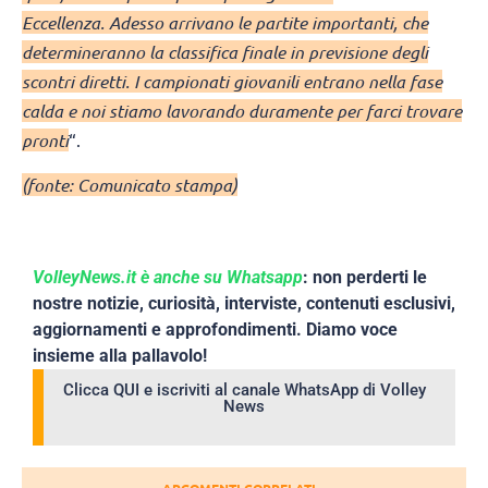
Eccellenza. Adesso arrivano le partite importanti, che
determineranno la classifica finale in previsione degli
scontri diretti. I campionati giovanili entrano nella fase
calda e noi stiamo lavorando duramente per farci trovare
pronti
“.
(fonte: Comunicato stampa)
VolleyNews.it è anche su Whatsapp
: non perderti le
nostre notizie, curiosità, interviste, contenuti esclusivi,
aggiornamenti e approfondimenti. Diamo voce
insieme alla pallavolo!
Clicca QUI e iscriviti al canale WhatsApp di Volley
News