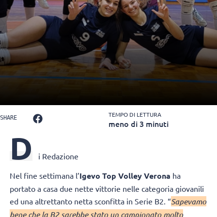
TEMPO DI LETTURA
SHARE
meno di 3 minuti
D
i Redazione
Nel fine settimana l’
Igevo Top Volley Verona
ha
portato a casa due nette vittorie nelle categoria giovanili
ed una altrettanto netta sconfitta in Serie B2. “
Sapevamo
bene che la B2 sarebbe stato un campionato molto