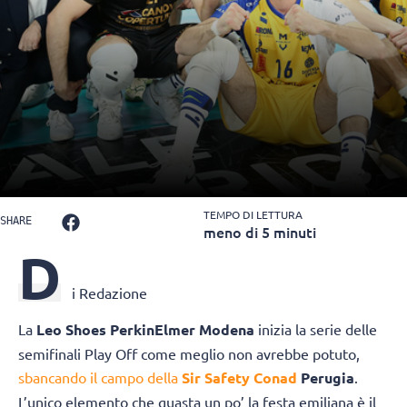
TEMPO DI LETTURA
SHARE
meno di 5 minuti
D
i Redazione
La
Leo Shoes PerkinElmer Modena
inizia la serie delle
semifinali Play Off come meglio non avrebbe potuto,
sbancando il campo della
Sir Safety Conad
Perugia
.
L’unico elemento che guasta un po’ la festa emiliana è il