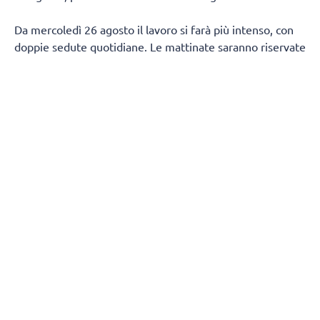
Da mercoledì 26 agosto il lavoro si farà più intenso, con
doppie sedute quotidiane. Le mattinate saranno riservate
al lavoro fisico e tecnico, mentre nel pomeriggio la
squadra tornerà in palestra per proseguire sul campo.
Non mancherà spazio per il recupero in acqua, con due
sessioni in piscina fissate per venerdì 28 agosto e
mercoledì 2 settembre.
Dopo un weekend di pausa, tra sabato 29 e domenica 30
agosto, la squadra riprenderà da lunedì 31 con lo stesso
ritmo delle settimane precedenti, fino a venerdì 4
settembre.
Le sedute pomeridiane di tecnica saranno aperte al
pubblico, con la possibilità per i tifosi di seguire da vicino
la squadra durante questa fase della preparazione.
Restano invece a porte chiuse i test fisici, il lavoro del
mattino e le sessioni in piscina.