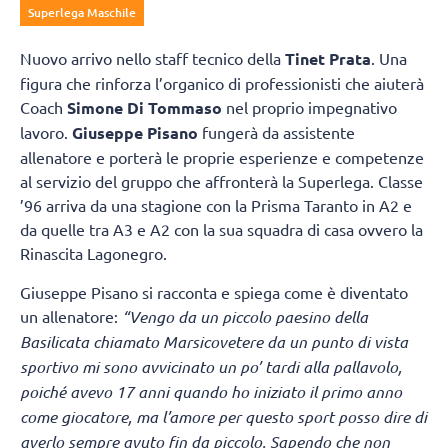
Superlega Maschile
Nuovo arrivo nello staff tecnico della
Tinet Prata
. Una
figura che rinforza l’organico di professionisti che aiuterà
Coach
Simone Di Tommaso
nel proprio impegnativo
lavoro.
Giuseppe Pisano
fungerà da assistente
allenatore e porterà le proprie esperienze e competenze
al servizio del gruppo che affronterà la Superlega. Classe
’96 arriva da una stagione con la Prisma Taranto in A2 e
da quelle tra A3 e A2 con la sua squadra di casa ovvero la
Rinascita Lagonegro.
Giuseppe Pisano si racconta e spiega come è diventato
un allenatore:
“Vengo da un piccolo paesino della
Basilicata chiamato Marsicovetere
da un punto di vista
sportivo mi sono avvicinato un po’ tardi alla pallavolo,
poiché avevo 17 anni quando ho iniziato il primo anno
come giocatore, ma l’amore per questo sport posso dire di
averlo sempre avuto fin da piccolo. Sapendo che non