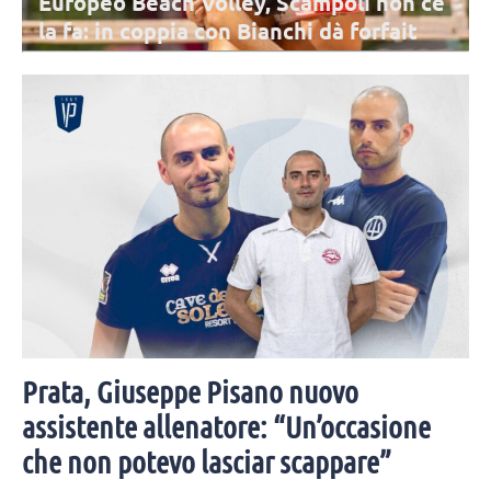
Perugia, al via la stagione 2026/2027. Il
Presidente Bartoccini: “C’è sempre un
pizzico d’emozione”
La stagione della Bartoccini +energia Perugia è partita il 5 agosto al
Pala Barton; Coach MicolI: "Ci siamo trovati con anticipo per
prepararci al meglio".
Prata, Giuseppe Pisano nuovo
assistente allenatore: “Un’occasione
che non potevo lasciar scappare”