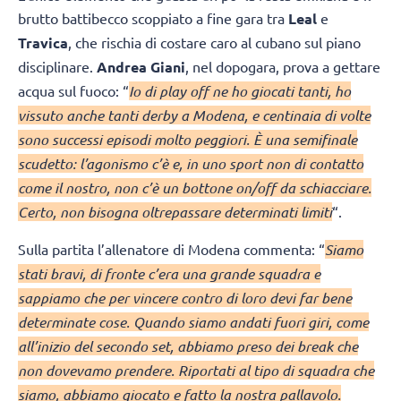
brutto battibecco scoppiato a fine gara tra
Leal
e
Travica
, che rischia di costare caro al cubano sul piano
disciplinare.
Andrea Giani
, nel dopogara, prova a gettare
acqua sul fuoco: “
Io di play off ne ho giocati tanti, ho
vissuto anche tanti derby a Modena, e centinaia di volte
sono successi episodi molto peggiori. È una semifinale
scudetto: l’agonismo c’è e, in uno sport non di contatto
come il nostro, non c’è un bottone on/off da schiacciare.
Certo, non bisogna oltrepassare determinati limiti
“.
Sulla partita l’allenatore di Modena commenta: “
Siamo
stati bravi, di fronte c’era una grande squadra e
sappiamo che per vincere contro di loro devi far bene
determinate cose. Quando siamo andati fuori giri, come
all’inizio del secondo set, abbiamo preso dei break che
non dovevamo prendere. Riportati al tipo di squadra che
siamo, abbiamo giocato e fatto la nostra pallavolo.