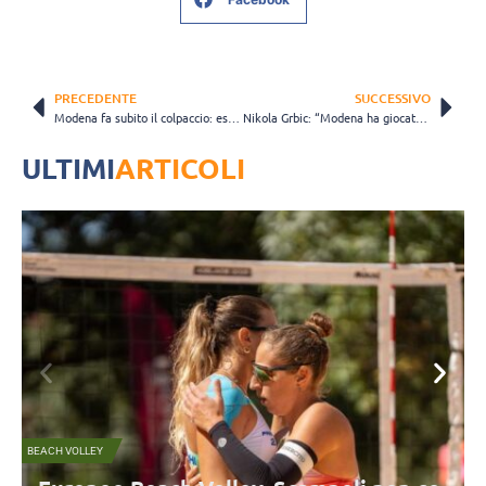
PRECEDENTE
SUCCESSIVO
Modena fa subito il colpaccio: espugnato il PalaBarton in Gara 1!
Nikola Grbic: “Modena ha giocatori che possono risolvere la partita da soli” (VIDEO)
ULTIMI
ARTICOLI
A2 FEMMINILE
G