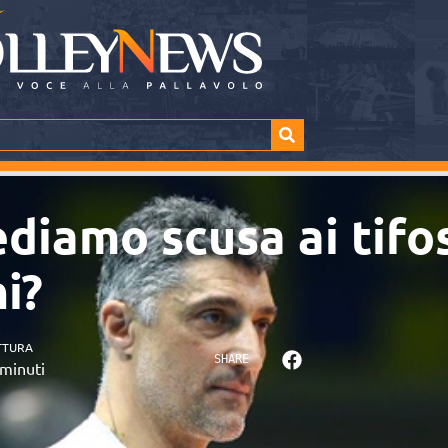
diamo scusa ai tifosi
i?
TTURA
SHARE
minuti