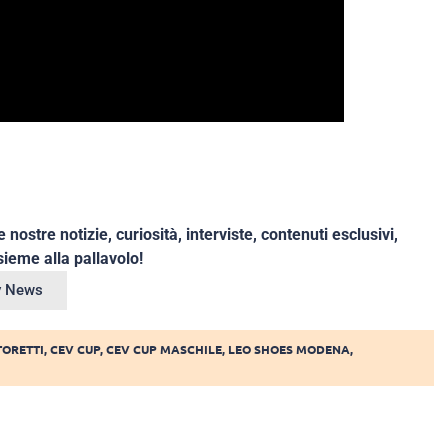
e nostre notizie, curiosità, interviste, contenuti esclusivi,
ieme alla pallavolo!
ey News
ORETTI
,
CEV CUP
,
CEV CUP MASCHILE
,
LEO SHOES MODENA
,