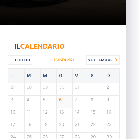
IL
CALENDARIO
AGOSTO 2026
LUGLIO
SETTEMBRE
L
M
M
G
V
S
D
27
28
29
30
31
1
2
3
4
5
6
7
8
9
10
11
12
13
14
15
16
17
18
19
20
21
22
23
24
25
26
27
28
29
30