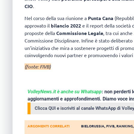
CIO
.
Nel corso della sua riunione a
Punta Cana
(Repubbli
approvato il
bilancio 2022
e il report della società 
proposte della
Commissione Legale
, tra cui anch
Commissione Disciplinare. Infine è stato deliberato 
un’iniziativa che mira a sostenere progetti di promoz
coinvolgendo nuovi partner e promuovendo i valori de
(fonte: FIVB)
VolleyNews.it è anche su Whatsapp
: non perderti l
aggiornamenti e approfondimenti. Diamo voce ins
Clicca QUI e iscriviti al canale WhatsApp di Voll
ARGOMENTI CORRELATI
BIELORUSSIA
,
FIVB
,
RANKING