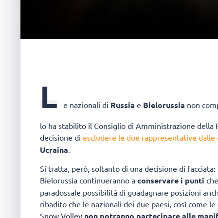
L
e nazionali di
Russia
e
Bielorussia
non comp
lo ha stabilito il Consiglio di Amministrazione della
decisione di
escludere le due rappresentative dalle 
Ucraina
.
Si tratta, però, soltanto di una decisione di facciat
Bielorussia continueranno a
conservare i punti
che
paradossale possibilità di guadagnare posizioni a
ribadito che le nazionali dei due paesi, così come le s
Snow Volley
non potranno partecipare alle manif