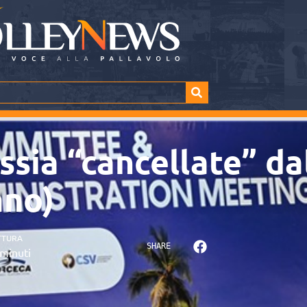
ssia “cancellate” d
ano)
TTURA
SHARE
minuti