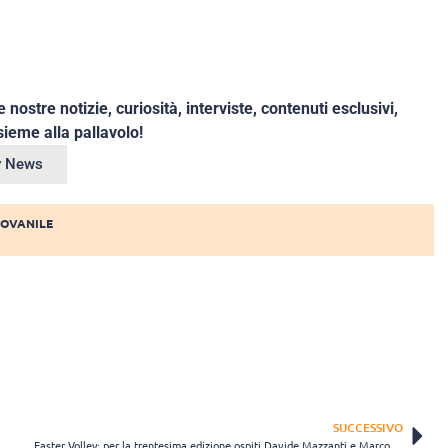
e nostre notizie, curiosità, interviste, contenuti esclusivi,
ieme alla pallavolo!
ey News
IOVANILE
SUCCESSIVO
Easter Volley: per la trentesima edizione ospiti Davide Mazzanti e Marco Mencarelli