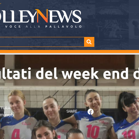
sultati del week end 
TTURA
SHARE
minuti