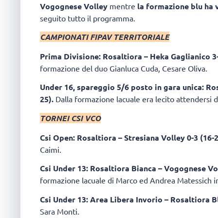
Vogognese Volley
mentre
la formazione blu ha 
seguito tutto il programma.
CAMPIONATI FIPAV TERRITORIALE
Prima Divisione: Rosaltiora – Heka Gaglianico 3-0
formazione del duo Gianluca Cuda, Cesare Oliva.
Under 16, spareggio 5/6 posto in gara unica: Ros
25).
Dalla formazione lacuale era lecito attendersi d
TORNEI CSI VCO
Csi Open: Rosaltiora – Stresiana Volley 0-3 (16-2
Caimi.
Csi Under 13: Rosaltiora Bianca – Vogognese Voll
formazione lacuale di Marco ed Andrea Matessich in
Csi Under 13: Area Libera Invorio – Rosaltiora Bl
Sara Monti.