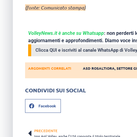
(fonte: Comunicato stampa)
VolleyNews.it è anche su Whatsapp
: non perderti l
aggiornamenti e approfondimenti. Diamo voce ins
Clicca QUI e iscriviti al canale WhatsApp di Voll
ARGOMENTI CORRELATI
ASD ROSALTIORA
,
SETTORE G
CONDIVIDI SUI SOCIAL
Facebook
PRECEDENTE
Igor Agil Volley, anche l’U16 conquista il titolo territoriale