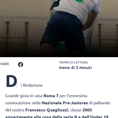
TEMPO DI LETTURA
SHARE
meno di 3 minuti
D
i Redazione
Grande gioia in casa
Roma 7
per l’ennesima
convocazione nella
Nazionale Pre-Juniores
di pallavolo
del nostro
Francesco Quagliozzi
, classe
2003
appartenente alla rosa della serie B e dell’Under 19