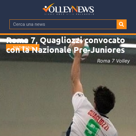
Roma 7, Quagliozzi convocato
con la Nazionale Pre-Juniores
NAZIONALI
GIOVANILI
Roma 7 Volley