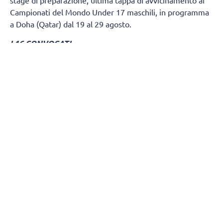
Campionati del Mondo Under 17 maschili, in programma
a Doha (Qatar) dal 19 al 29 agosto.
I 16 CONVOCATI
Andrea Baiard
i (Volley Club Cesena);
Stefano Fantoni
,
Alessandro Ferrero
(Volley Sassuolo);
Samuele Filippi
,
Leandro Roberto Garilli
(Diavoli Rosa);
Gianmarco
Cravea
(Marino Pallavolo);
Federico Guiotto
(Trentino
Volley);
Mattia Alexi Maiocchi
,
Michele Mangini
,
Samuele Monti, Andrea Rizzo, Samuele Storini,
Niccolò Strada
(Volley Milano);
Luka Stankovic,
Matteo Talevi
(Volley Lube);
Giorgio Tamagnini
(Sir
Safety Perugia).
LO STAFF
Saranno presenti allo stage Francesco Conci (primo
allenatore), Berardino Viggiano (allenatore), Luca
Palazzetti e Luca Di Pietro (scoutman), Giuseppe
Brogneri (preparatore atletico), Enrico Tombari