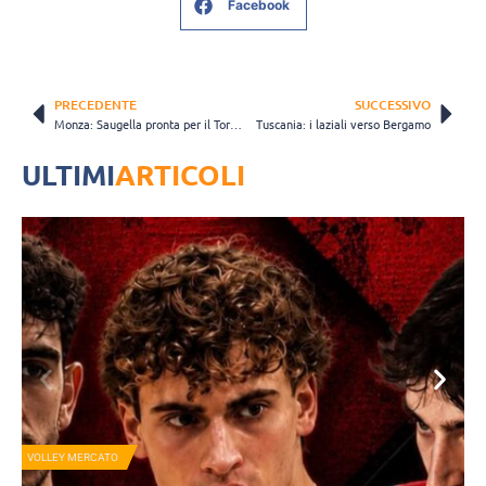
Facebook
PRECEDENTE
SUCCESSIVO
Monza: Saugella pronta per il Torneo di Ostiano
Tuscania: i laziali verso Bergamo
ULTIMI
ARTICOLI
VOLLEY MERCATO
S