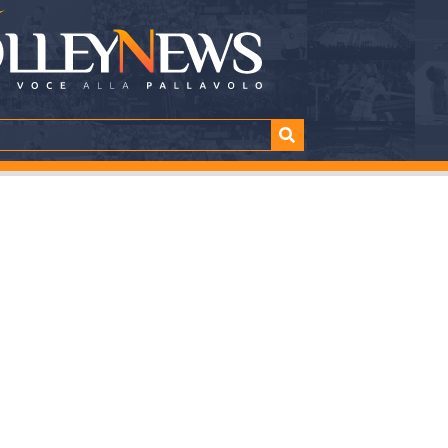
 il colpo Russo? Occ
Perugia
TTURA
SHARE
minuti