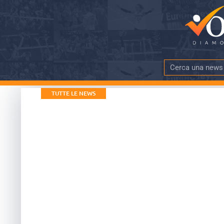
TUTTE LE NEWS
Ravenna prepara
concorrenza di 
DATA PUBBLICAZIONE
TEMPO DI LE
1 Giugno 2018
meno di 3 