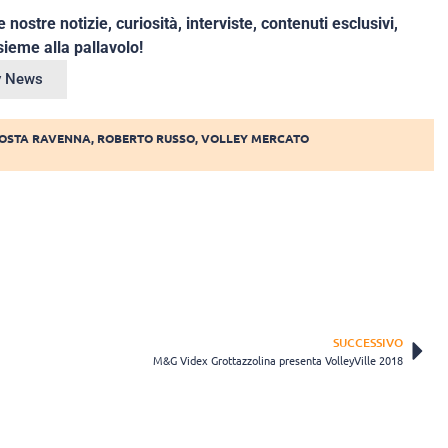
e nostre notizie, curiosità, interviste, contenuti esclusivi,
ieme alla pallavolo!
ey News
COSTA RAVENNA
,
ROBERTO RUSSO
,
VOLLEY MERCATO
SUCCESSIVO
M&G Videx Grottazzolina presenta VolleyVille 2018