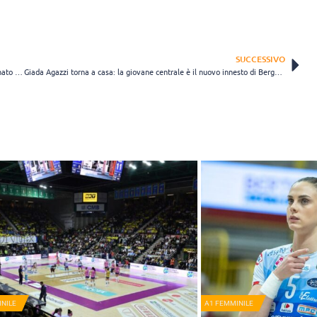
SUCCESSIVO
Il Monviso accoglie la centrale Sveva Parini: “Ambiamo a un campionato di vertice”
Giada Agazzi torna a casa: la giovane centrale è il nuovo innesto di Bergamo
NILE
A1 FEMMINILE