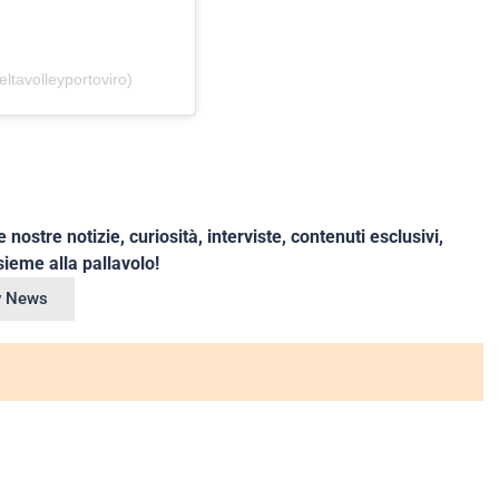
ltavolleyportoviro)
e nostre notizie, curiosità, interviste, contenuti esclusivi,
ieme alla pallavolo!
ey News