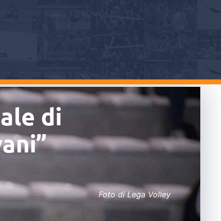
ale di
vani”
Foto di Lega Volley