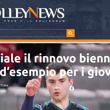
iale il rinnovo bienn
d’esempio per i gio
TTURA
SHARE
nuti