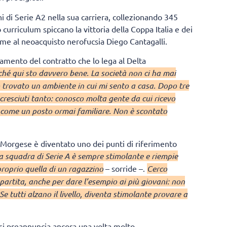
di Serie A2 nella sua carriera, collezionando 345
curriculum spiccano la vittoria della Coppa Italia e dei
eme al neoacquisto nerofucsia Diego Cantagalli.
amento del contratto che lo lega al Delta
hé qui sto davvero bene. La società non ci ha mai
 trovato un ambiente in cui mi sento a casa. Dopo tre
cresciuti tanto: conosco molta gente da cui ricevo
o come un posto ormai familiare. Non è scontato
 Morgese è diventato uno dei punti di riferimento
a squadra di Serie A è sempre stimolante e riempie
proprio quella di un ragazzino
– sorride –.
Cerco
partita, anche per dare l’esempio ai più giovani: non
e tutti alzano il livello, diventa stimolante provare a
 si preannuncia ancora una volta molto