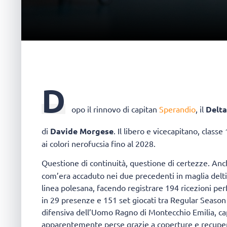
D
opo il rinnovo di capitan
Sperandio
, il
Delta
di
Davide Morgese
. Il libero e vicecapitano, class
ai colori nerofucsia fino al 2028.
Questione di continuità, questione di certezze. An
com’era accaduto nei due precedenti in maglia delti
linea polesana, facendo registrare 194 ricezioni per
in 29 presenze e 151 set giocati tra Regular Season
difensiva dell’Uomo Ragno di Montecchio Emilia, c
apparentemente perse grazie a coperture e recuperi