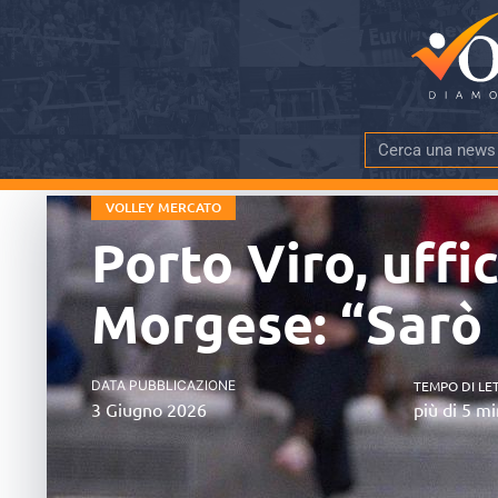
VOLLEY MERCATO
Porto Viro, uffic
Morgese: “Sarò 
DATA PUBBLICAZIONE
TEMPO DI LE
3 Giugno 2026
più di 5 mi