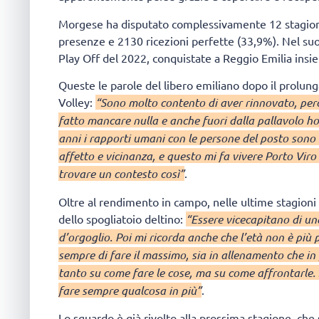
Morgese ha disputato complessivamente 12 stagioni 
presenze e 2130 ricezioni perfette (33,9%). Nel suo 
Play Off del 2022, conquistate a Reggio Emilia insi
Queste le parole del libero emiliano dopo il prolung
Volley:
“Sono molto contento di aver rinnovato, perc
fatto mancare nulla e anche fuori dalla pallavolo ho
anni i rapporti umani con le persone del posto sono 
affetto e vicinanza, e questo mi fa vivere Porto Vir
trovare un contesto così”
.
Oltre al rendimento in campo, nelle ultime stagioni
dello spogliatoio deltino:
“Essere vicecapitano di un
d’orgoglio. Poi mi ricorda anche che l’età non è più 
sempre di fare il massimo, sia in allenamento che in 
tanto su come fare le cose, ma su come affrontarle. S
fare sempre qualcosa in più”
.
Lo sguardo è già rivolto alla prossima stagione, che