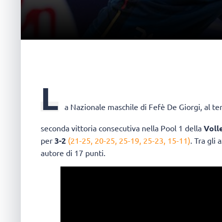
L
a Nazionale maschile di Fefè De Giorgi, al te
seconda vittoria consecutiva nella Pool 1 della
Voll
per
3-2
(21-25, 20-25, 25-19, 25-23, 15-11)
. Tra gli
autore di 17 punti.