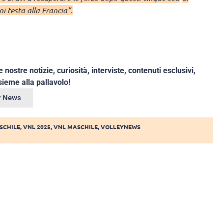
i testa alla Francia”.
e nostre notizie, curiosità, interviste, contenuti esclusivi,
ieme alla pallavolo!
ey News
SCHILE
,
VNL 2025
,
VNL MASCHILE
,
VOLLEYNEWS