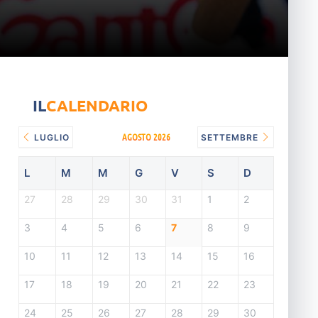
IL
CALENDARIO
AGOSTO 2026
LUGLIO
SETTEMBRE
L
M
M
G
V
S
D
27
28
29
30
31
1
2
3
4
5
6
7
8
9
10
11
12
13
14
15
16
17
18
19
20
21
22
23
24
25
26
27
28
29
30