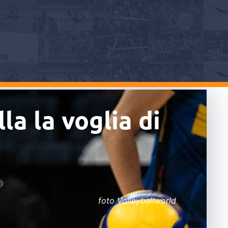
la la voglia di
foto Volleyballworld