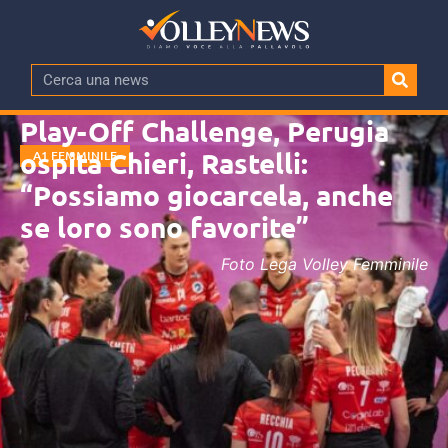
Play-Off Challenge, Perugia
ospita Chieri, Rastelli:
A1 FEMMINILE
“Possiamo giocarcela, anche
se loro sono favorite”
Foto Lega Volley Femminile