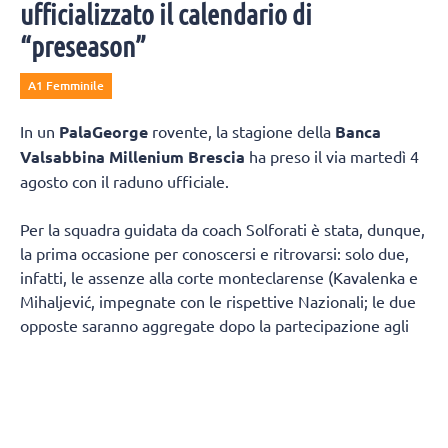
ufficializzato il calendario di
“preseason”
A1 Femminile
In un
PalaGeorge
rovente, la stagione della
Banca
Valsabbina Millenium Brescia
ha preso il via martedì 4
agosto con il raduno ufficiale.
Per la squadra guidata da coach Solforati è stata, dunque,
la prima occasione per conoscersi e ritrovarsi: solo due,
infatti, le assenze alla corte monteclarense (Kavalenka e
Mihaljević, impegnate con le rispettive Nazionali; le due
opposte saranno aggregate dopo la partecipazione agli
Europei, che si terranno dal 21 agosto al 6 settembre). Il
gruppo è stato costruito puntando molto sulla continuità:
sono rimaste Beatrice Parrocchiale (MVP della finale
promozione), Rossella Olivotto, Dalila Modestino, Giorgia
Amoruso, Caterina Schillkowski e Julia Kavalenka,