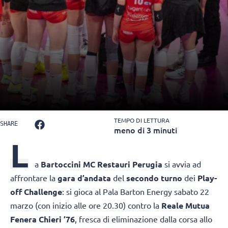
TEMPO DI LETTURA
SHARE
meno di 3 minuti
L
a
Bartoccini MC Restauri Perugia
si avvia ad
affrontare la
gara d’andata
del
secondo turno
dei
Play-
off Challenge
: si gioca al Pala Barton Energy sabato 22
marzo (con inizio alle ore 20.30) contro la
Reale Mutua
Fenera Chieri ’76
, fresca di eliminazione dalla corsa allo