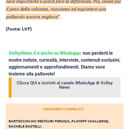
sarà importante e potrà fare la differenza. Poi, senza più
il peso della salvezza, riusciamo ad esprimere una
pallavolo ancora migliore”
.
(fonte: LVF)
VolleyNews.it è anche su Whatsapp
: non perderti le
nostre notizie, curiosità, interviste, contenuti esclusivi,
aggiornamenti e approfondimenti. Diamo voce
insieme alla pallavolo!
Clicca QUI e iscriviti al canale WhatsApp di Volley
News
ARGOMENTI CORRELATI
BARTOCCINI-MC RESTAURI PERUGIA
,
PLAYOFF CHALLENGE
,
RACHELE RASTELLI