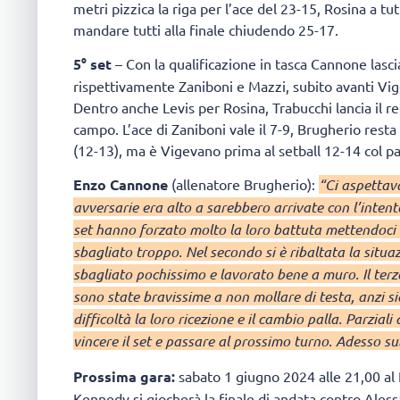
metri pizzica la riga per l’ace del 23-15, Rosina a tu
mandare tutti alla finale chiudendo 25-17.
5° set
– Con la qualificazione in tasca Cannone lasc
rispettivamente Zaniboni e Mazzi, subito avanti Vig
Dentro anche Levis per Rosina, Trabucchi lancia il r
campo. L’ace di Zaniboni vale il 7-9, Brugherio rest
(12-13), ma è Vigevano prima al setball 12-14 col pa
Enzo Cannone
(allenatore Brugherio):
“Ci aspettav
avversarie era alto a sarebbero arrivate con l’intento 
set hanno forzato molto la loro battuta mettendoci 
sbagliato troppo. Nel secondo si è ribaltata la situ
sbagliato pochissimo e lavorato bene a muro. Il terz
sono state bravissime a non mollare di testa, anzi s
difficoltà la loro ricezione e il cambio palla. Parziali
vincere il set e passare al prossimo turno. Adesso su
Prossima gara:
sabato 1 giugno 2024 alle 21,00 al 
Kennedy si giocherà la finale di andata contro Aless