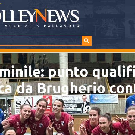
minile: punto qualif
ica da Brugherio co
TTURA
SHARE
nuti