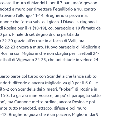
acolare il muro di Mandotti per il 7 pari, ma Vigevano
otti a muro per rimettere l’equilibrio a 10, contro
 trovano l’allungo 11-14. Brugherio ci prova ma,
none che ferma subito il gioco. I Diavoli stringono i
di Rosina per il -1 (18-19), col pareggio a 19 firmato da
0 pari. Finale di set degno di una partita da
o 22-20 grazie all’errore in attacco di Valli, ma
io 22-23 ancora a muro. Nuovo pareggio di Migliorin a
Rosina con Migliorin che non sbaglia per il setball 24-
 setball di Vigevano 24-25, che poi chiude in veloce 24-
arto parte col turbo con Scandella che lancia subito
ndotti difende e ancora Migliorin va giù per il 6-0. Le
l 9-2 con Scandella dai 9 metri. “Poker” di Rosina in
 15-3. La gara si innervosisce, un po’ di parapiglia sotto
un po’, ma Cannone mette ordine, ancora Rosina e poi
ente tutto Mandotti, attacco, difesa e poi muro,
1-12. Brugherio gioca che è un piacere, Migliorin dai 9