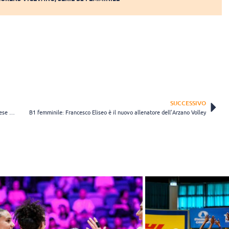
SUCCESSIVO
B2 femminile: Terracina cade con Modica, chance di promozione appese ad un filo
B1 femminile: Francesco Eliseo è il nuovo allenatore dell’Arzano Volley