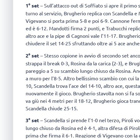
1° set
– Sull’attacco out di Soffiato si apre il primo
turno al servizio, Brugherio replica con Scandella e M
Vigevano si porta prima 5-8 e poi 6-9. Cannone fer
ed è 6-12. Mandotti firma 2 punti, e Trabucchi replic
altro ace e la pipe di Cagnoni vale l’11-17. Brugherio
chiudere il set 14-25 sfruttando oltre ai 5 ace anche
2° set
– Stesso copione in avvio di secondo set ancor
strappa il break 0-3, Rosina da la carica (2-3), e Br
pareggio a 5 su scambio lungo chiuso da Rosina. Anc
a muro per l’8-5. Altro bellissimo scambio con cui la 
10, Scandella trova l’ace del 14-10, altro ace, ques
nuovamente il gioco. Brugherio stavolta non si fa 
va giù nei 4 metri per il 18-12, Brugherio gioca tran
Scandella chiude 25-15.
3° set
– Scandella si prende l’1-0 nel terzo, Piroli v
lungo chiuso da Rosina ed è 4-1, altra difesa di Piro
prima che firma il 6-1. Reazione di Vigevano con la d