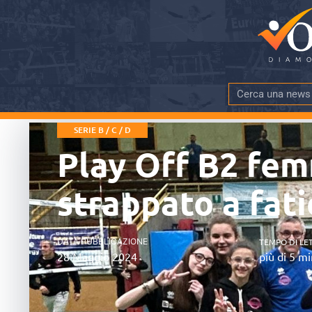
SERIE B / C / D
Play Off B2 fem
strappato a fat
DATA PUBBLICAZIONE
TEMPO DI LE
28 Maggio 2024
più di 5 mi