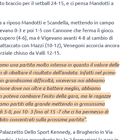
tto braccio per il setball 24-15, e ci pensa Mandotti a
ia a riposo Mandotti e Scandella, mettendo in campo
evano 0-3 e poi 1-5 con Cannone che ferma il gioco.
ecupero (4-6), ma è Vigevano avanti 4-8 al cambio di
a attaccato con Mazzi (10-12), Venegoni accorcia ancora
rziale chiuso da Valli 12-15.
amo una partita molto intensa in quanto il valore delle
di ribaltare il risultato dell’andata. Infatti nel primo
in grandissima difficoltà, viceversa noi abbiamo
azione dove noi oltre a battere meglio, abbiamo
o poteva cambiare l’esito della gara, ma le ragazze
iamo partiti alla grande mettendo in grossissima
 di 5-0, poi 10- 3 fino al 15 -7 che ci ha permesso di
bito concentrati sulla prossima partita”
.
Palazzetto Dello Sport Kennedy, a Brugherio in Via
andria. Unico precedente tra le 2 formazioni la gara in