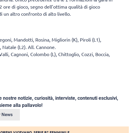
2 ore di gioco, segno dell’ottima qualità di gioco
 un altro confronto di alto livello.
goni, Mandotti, Rosina, Migliorin (K), Piroli (L1),
 Natale (L2). All. Cannone.
Valli, Cagnoni, Colombo (L), Chittoglio, Cozzi, Boccia,
e nostre notizie, curiosità, interviste, contenuti esclusivi,
ieme alla pallavolo!
ey News
LORENS VIGEVANO
,
SERIE B2 FEMMINILE