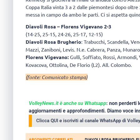
Coppa Italia vinta 3 a 2 dalle piemontesi dopo oltre 
messa in campo da ambo le parti. Ci si aspetta quindi
Diavoli Rosa – Florens Vigevano 2-3
(14-25, 25-15, 24-26, 25-17, 12-15)
Diavoli Rosa Brugherio
: Trabucchi, Scandella, Vene
Mazzi, Zaniboni, Levis. N.e. Cabrera, Panza, Munaro,
Florens Vigevano:
Gullì, Soffiato, Rossi, Armondi, 
Kovacova, Ottolina, De Florio (L2). All. Colombo.
(fonte: Comunicato stampa)
VolleyNews.it è anche su Whatsapp
: non perderti l
aggiornamenti e approfondimenti. Diamo voce ins
Clicca QUI e iscriviti al canale WhatsApp di Voll
ARGOMENTI CORRELATI
DIAVOLI ROSA BRUGHERIO
,
F