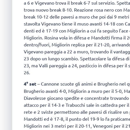
a 6 e Vigevano trova il break 6-7 sul servizio. Spett
trova nuovo break 8-10. Reazione rosa nero con Mand
break 10-12 delle pavesi a muro che poi dai 9 metri
stavolta Vigevano tiene il muso avanti 14-18 con Can
denti ed è 17-19 con Migliorin a cui fa seguito l’ace 
Migliorin. Rosina vola in difesa e Mandotti firma il 2
dentro/fuori, Migliorin replica per il 21-20, arrivand
Vigevano pareggia a 22 a muro, trovando il vantagg
23 dopo un lungo scambio. Spettacolare la difesa di 
23, ma Valli pareggia a 24, pasticcio in difesa per il
26.
4° set
– Cannone scuote gli animi e Brugherio nel qu
Brugherio avanti 4-0, Migliorin a muro per il 5-0, Ma
Diavolesse giocano spedite e concentrate trovando i
attacco per il 14-3 e Trabucchi sale in cattedra per il
rete e 2 sviste permettono alle pavesi di risalire 
Mandotti ed è 17-8, il punto del 19-9 lo fa praticam
Migliorin nei 3 metri per il 20-11, Venegoni per il 2