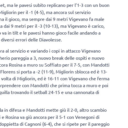
 set, ma le pavesi subito replicano per l’1-3 con un buon
igliorin per il -1 (4-5), ma ancora sul servizio
ma il gioco, ma sempre dai 9 metri Vigevano fa male
a dai 9 metri per il -3 (10-13), ma Vigevano è carico,
 va in tilt e le pavesi hanno gioco facile andando a
 diversi errori delle Diavolesse.
a al servizio e variando i copi in attacco Vigevano
ugherio pareggia a 3, nuovo break delle ospiti e nuovo
ora Rosina a muro su Soffiato per il 7-5, con Mandotti
Florens si porta a -2 (11-9), Migliorin sblocca ed è 13-
ta volta di Migliorin, ed è 16-11 con Vigevano che ferma
sorprendere con Mandotti che prima tocca a muro e poi
quilla trovando il setball 24-15 e una cannonata di
ola in difesa e Mandotti mette giù il 2-0, altro scambio
li e Rosina va giù ancora per il 5-1 con Venegoni di
oppietta di Cagnoni (6-4), che si ripete per il pareggio