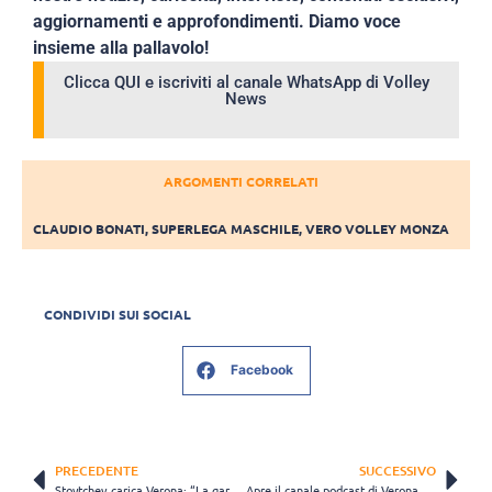
aggiornamenti e approfondimenti. Diamo voce
insieme alla pallavolo!
Clicca QUI e iscriviti al canale WhatsApp di Volley
News
ARGOMENTI CORRELATI
CLAUDIO BONATI
,
SUPERLEGA MASCHILE
,
VERO VOLLEY MONZA
CONDIVIDI SUI SOCIAL
Facebook
PRECEDENTE
SUCCESSIVO
Stoytchev carica Verona: “La gara più importante è sempre la prossima”
Apre il canale podcast di Verona Volley: capitan Raphael inaugura la prima serie