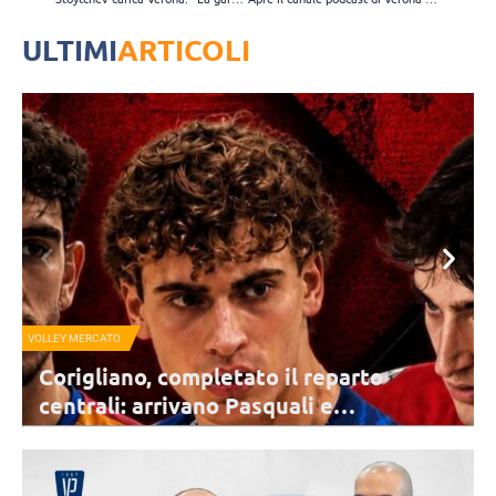
ULTIMI
ARTICOLI
SPORT MANAGEMENT
“Una stagione spettacolare”, al via la
campagna abbonamenti di Brescia per
la stagione 2026/2027
el
Il claim della campagna è un invito ai tifosi a vivere tutte le partite
dal vivo ed essere protagonisti del campionato. Le vendite partono il
10 agosto.