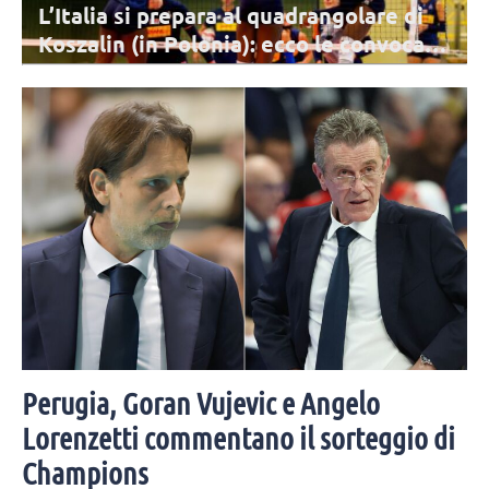
L’Italia si prepara al quadrangolare di
Koszalin (in Polonia): ecco le convocate
di Velasco
L'Italia di Velasco tra martedì 11 e giovedì 13 agosto sfiderà le
nazionali di Francia, Ucraina e Polonia: sono 14 le azzurre
protagoniste della trasferta.
Perugia, Goran Vujevic e Angelo
Lorenzetti commentano il sorteggio di
Champions