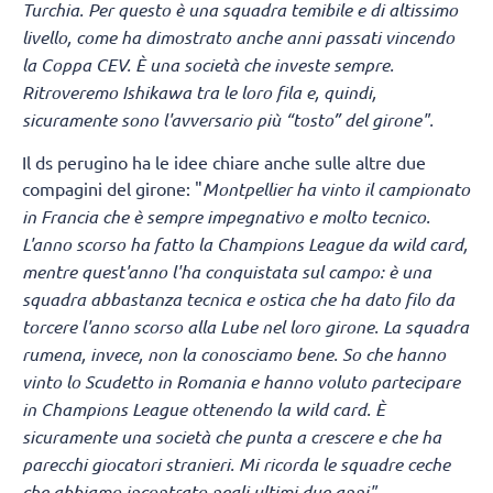
Turchia. Per questo è una squadra temibile e di altissimo
livello, come ha dimostrato anche anni passati vincendo
la Coppa CEV. È una società che investe sempre.
Ritroveremo Ishikawa tra le loro fila e, quindi,
sicuramente sono l'avversario più “tosto” del girone".
Il ds perugino ha le idee chiare anche sulle altre due
compagini del girone: "
Montpellier ha vinto il campionato
in Francia che è sempre impegnativo e molto tecnico.
L'anno scorso ha fatto la Champions League da wild card,
mentre quest'anno l'ha conquistata sul campo: è una
squadra abbastanza tecnica e ostica che ha dato filo da
torcere l'anno scorso alla Lube nel loro girone.
La squadra
rumena, invece, non la conosciamo bene. So che hanno
vinto lo Scudetto in Romania e hanno voluto partecipare
in Champions League ottenendo la wild card. È
sicuramente una società che punta a crescere e che ha
parecchi giocatori stranieri. Mi ricorda le squadre ceche
che abbiamo incontrato negli ultimi due anni".