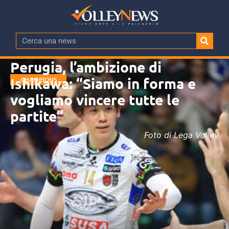
Perugia, l’ambizione di
Ishikawa: “Siamo in forma e
CHAMPIONS
LEAGUE
vogliamo vincere tutte le
partite”
Foto di Lega Volley