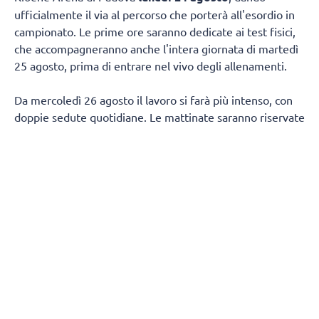
ufficialmente il via al percorso che porterà all'esordio in
campionato. Le prime ore saranno dedicate ai test fisici,
che accompagneranno anche l'intera giornata di martedì
25 agosto, prima di entrare nel vivo degli allenamenti.
Da mercoledì 26 agosto il lavoro si farà più intenso, con
doppie sedute quotidiane. Le mattinate saranno riservate
al lavoro fisico e tecnico, mentre nel pomeriggio la
squadra tornerà in palestra per proseguire sul campo.
Non mancherà spazio per il recupero in acqua, con due
sessioni in piscina fissate per venerdì 28 agosto e
mercoledì 2 settembre.
Dopo un weekend di pausa, tra sabato 29 e domenica 30
agosto, la squadra riprenderà da lunedì 31 con lo stesso
ritmo delle settimane precedenti, fino a venerdì 4
settembre.
Le sedute pomeridiane di tecnica saranno aperte al