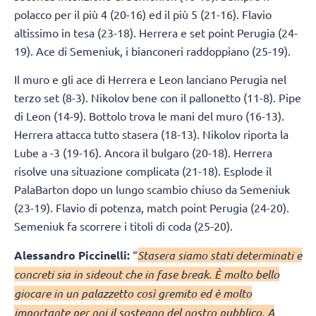
polacco per il più 4 (20-16) ed il più 5 (21-16). Flavio
altissimo in tesa (23-18). Herrera e set point Perugia (24-
19). Ace di Semeniuk, i bianconeri raddoppiano (25-19).
Il muro e gli ace di Herrera e Leon lanciano Perugia nel
terzo set (8-3). Nikolov bene con il pallonetto (11-8). Pipe
di Leon (14-9). Bottolo trova le mani del muro (16-13).
Herrera attacca tutto stasera (18-13). Nikolov riporta la
Lube a -3 (19-16). Ancora il bulgaro (20-18). Herrera
risolve una situazione complicata (21-18). Esplode il
PalaBarton dopo un lungo scambio chiuso da Semeniuk
(23-19). Flavio di potenza, match point Perugia (24-20).
Semeniuk fa scorrere i titoli di coda (25-20).
Alessandro Piccinelli:
“
Stasera siamo stati determinati e
concreti sia in sideout che in fase break. È molto bello
giocare in un palazzetto così gremito ed è molto
importante per noi il sostegno del nostro pubblico. A