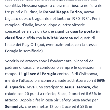
sconfitta. Nessuna squadra ci era mai riuscita nell’era dei
tre punti e l’ultima, la
RobediKappa Torino
, aveva
tagliato questo traguardo nel lontano 1980-1981. Per i
campioni d’Italia, invece, dopo quattro vittorie
consecutive arriva un ko che significa
quarto posto in
classifica
e sfida con la
WithU Verona
nei quarti di
finale dei Play Off (poi, eventualmente, con la stessa
Perugia in semifinale).
Servizio ed attacco sono i fondamentali vincenti dei
padroni di casa, che conducono sempre le operazioni in
campo.
11 gli ace di Perugia
contro i 3 di Civitanova,
mentre l’attacco bianconero chiude addirittura con il
66%
di squadra
. MVP uno straripante
Jesus Herrera
, che
chiude con 20 punti a referto, 6 ace, 2 muri ed il 63% in
attacco. Doppia cifra in casa Sir Safety Susa anche per
Semeniuk
, che ne mette 12 con 2 ace ed il 58% in