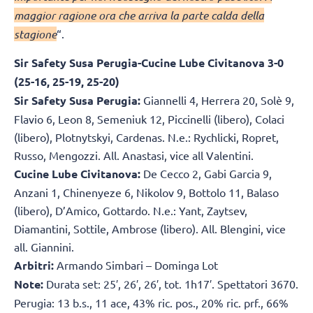
maggior ragione ora che arriva la parte calda della
stagione
“.
Sir Safety Susa Perugia-Cucine Lube Civitanova 3-0
(25-16, 25-19, 25-20)
Sir Safety Susa Perugia:
Giannelli 4, Herrera 20, Solè 9,
Flavio 6, Leon 8, Semeniuk 12, Piccinelli (libero), Colaci
(libero), Plotnytskyi, Cardenas. N.e.: Rychlicki, Ropret,
Russo, Mengozzi. All. Anastasi, vice all Valentini.
Cucine Lube Civitanova:
De Cecco 2, Gabi Garcia 9,
Anzani 1, Chinenyeze 6, Nikolov 9, Bottolo 11, Balaso
(libero), D’Amico, Gottardo. N.e.: Yant, Zaytsev,
Diamantini, Sottile, Ambrose (libero). All. Blengini, vice
all. Giannini.
Arbitri:
Armando Simbari – Dominga Lot
Note:
Durata set: 25′, 26′, 26′, tot. 1h17′. Spettatori 3670.
Perugia: 13 b.s., 11 ace, 43% ric. pos., 20% ric. prf., 66%