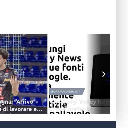
SPORT MANAGEMENT
ogna: “Arrivo
Aggiungi Volley News alle 
 di lavorare e
fonti preferite di Google: e
come fare
alizza l'ingaggio del
Google ha attivato anche in Italia "Fonti preferit
li, che andrà ad arricchire
funzione che permette di indicare quali siti si vo
ach Asta.
vedere più spesso tra i risultati dedicati alle noti