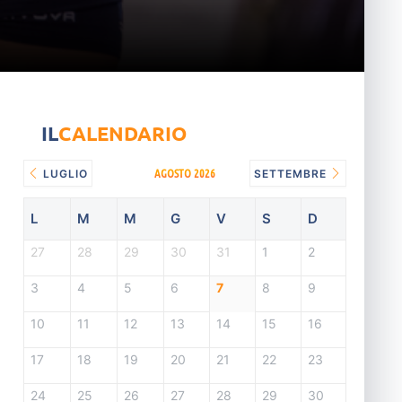
IL
CALENDARIO
AGOSTO 2026
LUGLIO
SETTEMBRE
L
M
M
G
V
S
D
27
28
29
30
31
1
2
3
4
5
6
7
8
9
10
11
12
13
14
15
16
17
18
19
20
21
22
23
24
25
26
27
28
29
30