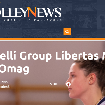
relli Group Libertas
l’Omag
TTURA
SHARE
minuti