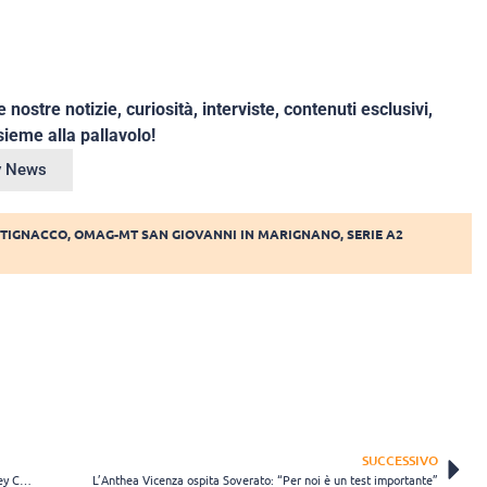
e nostre notizie, curiosità, interviste, contenuti esclusivi,
ieme alla pallavolo!
ey News
RTIGNACCO
,
OMAG-MT SAN GIOVANNI IN MARIGNANO
,
SERIE A2
SUCCESSIVO
La Valsabbina Millenium Brescia ospite della Tecnoteam Albese Volley Como
L’Anthea Vicenza ospita Soverato: “Per noi è un test importante”