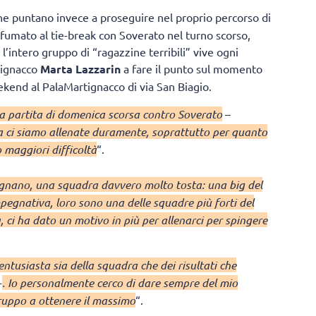
 puntano invece a proseguire nel proprio percorso di
sfumato al tie-break con Soverato nel turno scorso,
l’intero gruppo di “ragazzine terribili” vive ogni
rtignacco
Marta Lazzarin
a fare il punto sul momento
ekend al PalaMartignacco di via San Biagio.
 la partita di domenica scorsa contro Soverato
–
a ci siamo allenate duramente, soprattutto per quanto
 maggiori difficoltà
“.
nano, una squadra davvero molto tosta: una big del
egnativa, loro sono una delle squadre più forti del
, ci ha dato un motivo in più per allenarci per spingere
tusiasta sia della squadra che dei risultati che
-
. Io personalmente cerco di dare sempre del mio
 gruppo a ottenere il massimo
“.