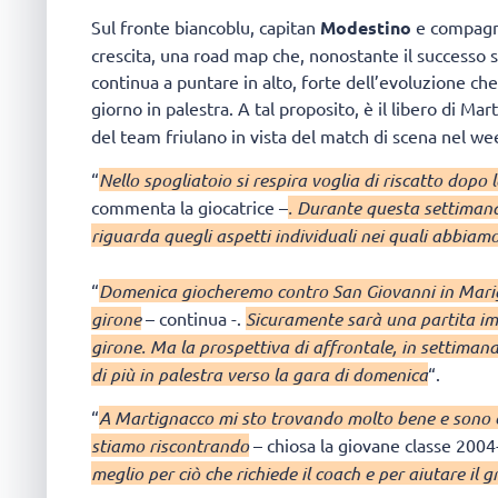
Sul fronte biancoblu, capitan
Modestino
e compagne
crescita, una road map che, nonostante il successo 
continua a puntare in alto, forte dell’evoluzione che 
giorno in palestra. A tal proposito, è il libero di Ma
del team friulano in vista del match di scena nel we
“
Nello spogliatoio si respira voglia di riscatto dopo
commenta la giocatrice –
. Durante questa settiman
riguarda quegli aspetti individuali nei quali abbiamo
“
Domenica giocheremo contro San Giovanni in Marig
girone
– continua -.
Sicuramente sarà una partita imp
girone. Ma la prospettiva di affrontale, in settimana
di più in palestra verso la gara di domenica
“.
“
A Martignacco mi sto trovando molto bene e sono en
stiamo riscontrando
– chiosa la giovane classe 2004
meglio per ciò che richiede il coach e per aiutare il