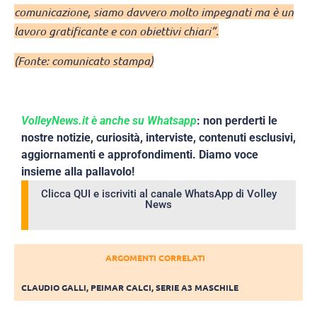
comunicazione, siamo davvero molto impegnati ma è un
lavoro gratificante e con obiettivi chiari”.
(Fonte: comunicato stampa)
VolleyNews.it è anche su Whatsapp
: non perderti le
nostre notizie, curiosità, interviste, contenuti esclusivi,
aggiornamenti e approfondimenti. Diamo voce
insieme alla pallavolo!
Clicca QUI e iscriviti al canale WhatsApp di Volley
News
ARGOMENTI CORRELATI
CLAUDIO GALLI
,
PEIMAR CALCI
,
SERIE A3 MASCHILE