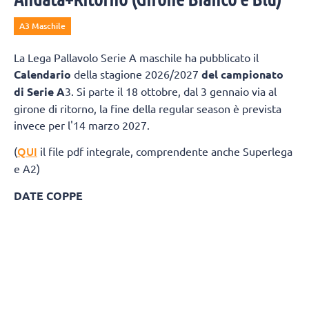
A3 Maschile
La Lega Pallavolo Serie A maschile ha pubblicato il
Calendario
della stagione 2026/2027
del campionato
di Serie A
3. Si parte il 18 ottobre, dal 3 gennaio via al
girone di ritorno, la fine della regular season è prevista
invece per l'14 marzo 2027.
QUI
(
il file pdf integrale, comprendente anche Superlega
e A2)
DATE COPPE
Del Monte® Coppa Italia A3: 27 marzo 2027
Del Monte® Supercoppa A3: 24 aprile 20
GIRONE BIANCO
Giornata 1
Andata 18 Ottobre 2026