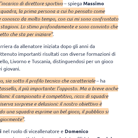
incarico di direttore sportivo
– spiega
Massimo
 squadra, la prima persona a cui ho pensato come
e conosco da molto tempo, con cui mi sono confrontato
 e stagioni. Lo stimo profondamente e sono convinto che
tto che sta per iniziare”
.
riera da allenatore iniziata dopo gli anni da
ottenuto importanti risultati con diverse formazioni di
ello, Livorno e Tuscania, distinguendosi per un gioco
i giovani.
 sia sotto il profilo tecnico che caratteriale
– ha
ssello, il più importante: l’opposto. Ma a breve anche
ami: il campionato è competitivo, ricco di squadre
iserva sorprese e delusioni: il nostro obiettivo è
do una squadra esprime un bel gioco, il pubblico si
aggiormente”
.
i
nel ruolo di viceallenatore e
Domenico