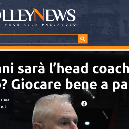
 sarà l’head coach 
o? Giocare bene a pa
TTURA
SHARE
nuti