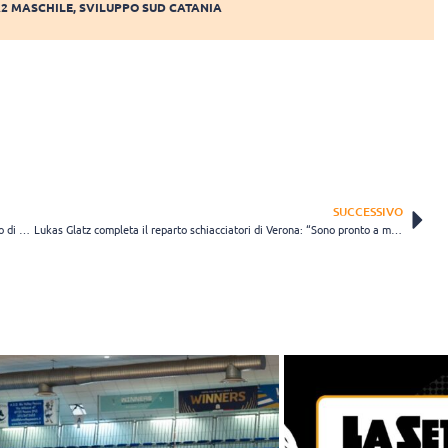
A2 MASCHILE
,
SVILUPPO SUD CATANIA
SUCCESSIVO
Cuneo, il centrale Giulio Colasanti promosso in prima squadra: “Spero di migliorare quotidianamente”
Lukas Glatz completa il reparto schiacciatori di Verona: “Sono pronto a mettermi in gioco”