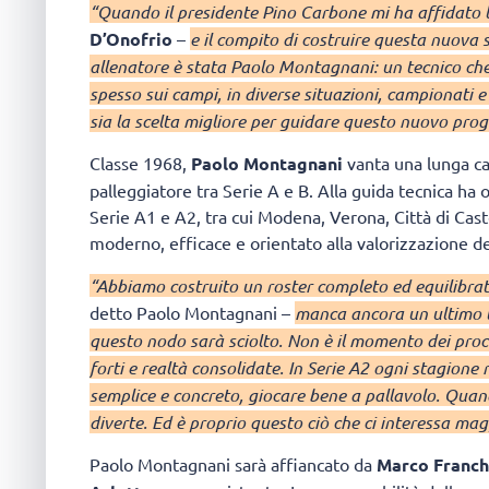
“Quando il presidente Pino Carbone mi ha affidato l’
D’Onofrio
–
e il compito di costruire questa nuova
allenatore è stata Paolo Montagnani: un tecnico ch
spesso sui campi, in diverse situazioni, campionati
sia la scelta migliore per guidare questo nuovo proge
Classe 1968,
Paolo Montagnani
vanta una lunga car
palleggiatore tra Serie A e B. Alla guida tecnica ha 
Serie A1 e A2, tra cui Modena, Verona, Città di Cast
moderno, efficace e orientato alla valorizzazione de
“Abbiamo costruito un roster completo ed equilibrato,
detto Paolo Montagnani –
manca ancora un ultimo ta
questo nodo sarà sciolto. Non è il momento dei procl
forti e realtà consolidate. In Serie A2 ogni stagione r
semplice e concreto, giocare bene a pallavolo. Quan
diverte. Ed è proprio questo ciò che ci interessa m
Paolo Montagnani sarà affiancato da
Marco Franch