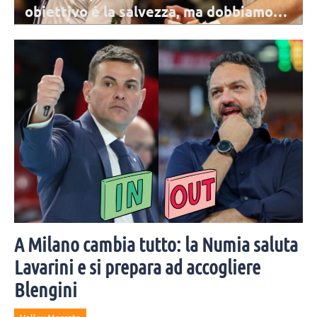
obiettivo è la salvezza, ma dobbiamo
mirare ad altro”
La prossima stagione per Lanza sarà la 16esima in SuperLega: lo
schiacciatore presenta la prossima SuperLega e le ambizioni di
Cisterna.
A Milano cambia tutto: la Numia saluta
Lavarini e si prepara ad accogliere
Blengini