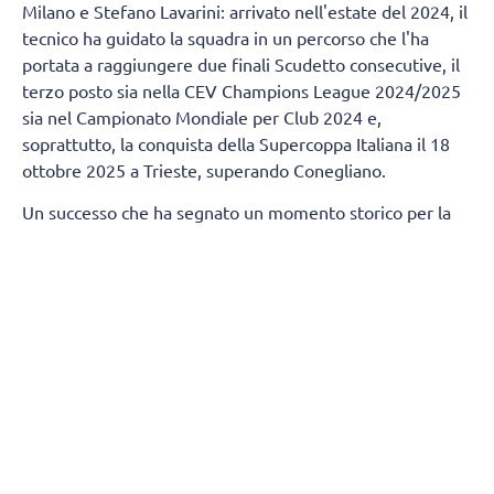
Milano e Stefano Lavarini: arrivato nell'estate del 2024, il
tecnico ha guidato la squadra in un percorso che l'ha
portata a raggiungere due finali Scudetto consecutive, il
terzo posto sia nella CEV Champions League 2024/2025
sia nel Campionato Mondiale per Club 2024 e,
soprattutto, la conquista della Supercoppa Italiana il 18
ottobre 2025 a Trieste, superando Conegliano.
Un successo che ha segnato un momento storico per la
città di Milano, regalandole un trofeo nazionale nella
pallavolo dopo 80 anni.
Termineranno, contestualmente, anche i rapporti tra
Numia Vero Volley e Andrea Mafrici (secondo allenatore)
e Kasper Duda (scoutman).
Tutta la società Vero Volley saluta con affetto e stima
Stefano Lavarini e il suo staff, ringraziandoli per la
professionalità e i valori trasmessi durante due stagioni
condivise, augurando loro il meglio per il proseguimento