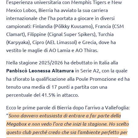
l’esperienza universitaria con Memphis Tigers e New
Mexico Lobos, Bierria ha avviato la sua carriera
internazionale che l’ha portata a giocare in diversi
campionati: Finlandia (Pölkky Kuusamo), Francia (CSM
Clamart), Filippine (Cignal Super Spikers), Turchia
(Karşıyaka), Cipro (AEL Limassol) e Grecia, dove ha
vestito le maglie di AO Lamia e AO Thíras.
Nella stagione 2025/2026 ha debuttato in Italia alla
Panbiscò Leonessa Altamura
in Serie A2, con la quale
ha sfiorato la qualificazione alla Poule Promozione ed ha
tenuto una media di 17 punti a partita con una
percentuale del 41.5% in attacco.
Ecco le prime parole di Bierria dopo l’arrivo a Vallefoglia:
“
Sono davvero entusiasta di entrare a far parte della
Megabox e non vedo l’ora che inizi la stagione. Ho scelto
questo club perché credo che sia l’ambiente perfetto per