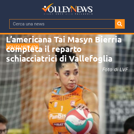
L’americana Tai Masyn Bierria
completa il reparto
VOLLEY MERCATO
schiacciatrici di Vallefoglia
Foto di LVF