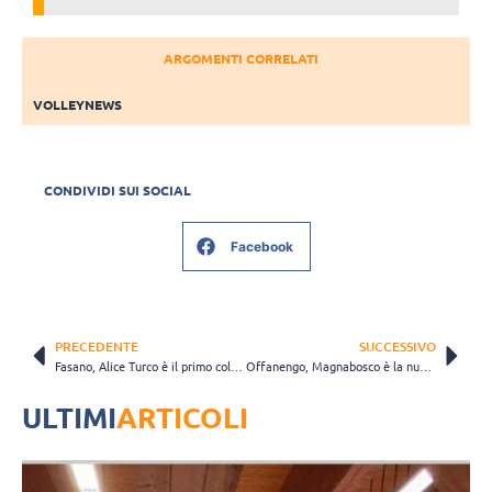
ARGOMENTI CORRELATI
VOLLEYNEWS
CONDIVIDI SUI SOCIAL
Facebook
PRECEDENTE
SUCCESSIVO
Fasano, Alice Turco è il primo colpo di mercato: “Porto esperienza ed energia”
Offanengo, Magnabosco è la nuova palleggiatrice: “Io e il club condividiamo gli stessi obiettivi”
ULTIMI
ARTICOLI