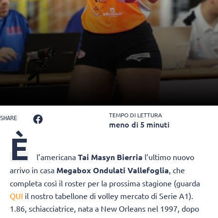
TEMPO DI LETTURA
SHARE
meno di 5 minuti
È
l’americana
Tai Masyn Bierria
l’ultimo nuovo
arrivo in casa
Megabox Ondulati Vallefoglia
, che
completa così il roster per la prossima stagione (guarda
QUI
il nostro tabellone di volley mercato di Serie A1).
1.86, schiacciatrice, nata a New Orleans nel 1997, dopo