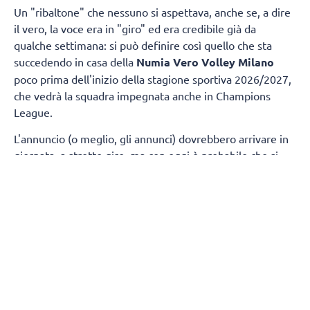
Un "ribaltone" che nessuno si aspettava, anche se, a dire
il vero, la voce era in "giro" ed era credibile già da
qualche settimana: si può definire così quello che sta
succedendo in casa della
Numia Vero Volley Milano
poco prima dell'inizio della stagione sportiva 2026/2027,
che vedrà la squadra impegnata anche in Champions
League.
L'annuncio (o meglio, gli annunci) dovrebbero arrivare in
giornata, a stretto giro, ma con oggi è probabile che si
chiuderà il rapporto tra
Stefano Lavarini
e il Consorzio
Vero Volley. Una storia, quella con il tecnico di Omegna,
iniziata nell'estate del 2024 e che ha portato la Numia a
due finali scudetto e alla conquista di una Supercoppa.
Per Lavarini si prospetta la possibilità di un ritorno al
Fenerbahce di Istanbul, la società che aveva lasciato
proprio prima di arrivare a Milano, per prendere il posto
di coach Abbondanza, e dove ritroverebbe anche Alessia