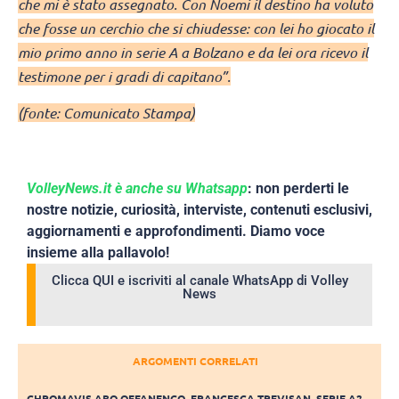
che mi è stato assegnato. Con Noemi il destino ha voluto
che fosse un cerchio che si chiudesse: con lei ho giocato il
mio primo anno in serie A a Bolzano e da lei ora ricevo il
testimone per i gradi di capitano”.
(fonte: Comunicato Stampa)
VolleyNews.it è anche su Whatsapp
: non perderti le
nostre notizie, curiosità, interviste, contenuti esclusivi,
aggiornamenti e approfondimenti. Diamo voce
insieme alla pallavolo!
Clicca QUI e iscriviti al canale WhatsApp di Volley
News
ARGOMENTI CORRELATI
CHROMAVIS ABO OFFANENGO
,
FRANCESCA TREVISAN
,
SERIE A2