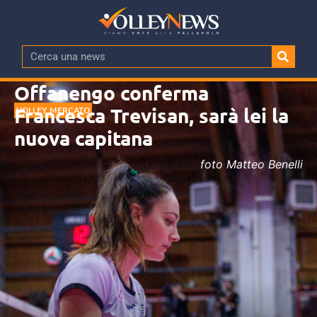
Offanengo conferma
Francesca Trevisan, sarà lei la
VOLLEY MERCATO
nuova capitana
foto Matteo Benelli