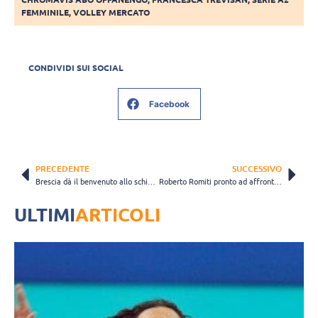
FEMMINILE
,
VOLLEY MERCATO
CONDIVIDI SUI SOCIAL
Facebook
PRECEDENTE
SUCCESSIVO
Brescia dà il benvenuto allo schiacciatore olandese Niels Klapwijk
Roberto Romiti pronto ad affrontare la sesta stagione consecutiva a Grottazzolina
ULTIMI
ARTICOLI