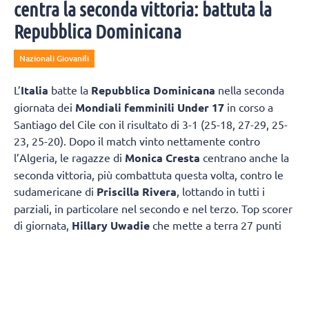
centra la seconda vittoria: battuta la
Repubblica Dominicana
Nazionali Giovanili
L’
Italia
batte la
Repubblica Dominicana
nella seconda
giornata dei
Mondiali femminili Under 17
in corso a
Santiago del Cile con il risultato di 3-1 (25-18, 27-29, 25-
23, 25-20). Dopo il match vinto nettamente contro
l’Algeria, le ragazze di
Monica Cresta
centrano anche la
seconda vittoria, più combattuta questa volta, contro le
sudamericane di
Priscilla Rivera
, lottando in tutti i
parziali, in particolare nel secondo e nel terzo. Top scorer
di giornata,
Hillary Uwadie
che mette a terra 27 punti
(48% in attacco e 5 muri per lei). In doppia cifra ci va
anche
Sveva Terzi
con 16 punti. Prossimo
appuntamento, nella notte tra sabato 8 e domenica 9
agosto (ore 2 del mattino italiane), contro la Corea del
Sud.