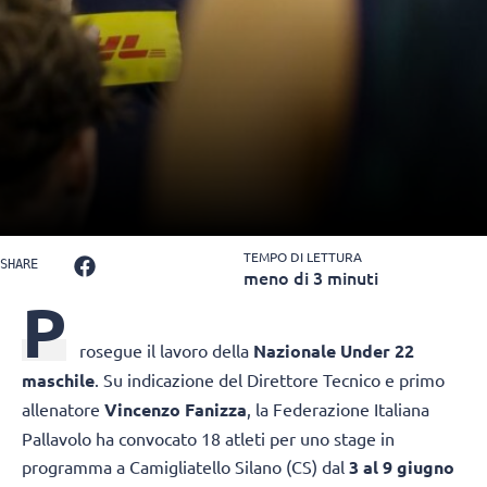
TEMPO DI LETTURA
SHARE
meno di 3 minuti
P
rosegue il lavoro della
Nazionale Under 22
maschile
. Su indicazione del Direttore Tecnico e primo
allenatore
Vincenzo Fanizza
, la Federazione Italiana
Pallavolo ha convocato 18 atleti per uno stage in
programma a Camigliatello Silano (CS) dal
3 al 9 giugno