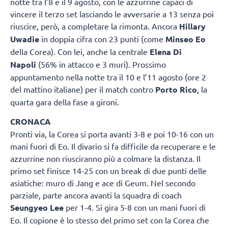
notte tra l’8 e il 9 agosto, con le azzurrine capaci di
vincere il terzo set lasciando le avversarie a 13 senza poi
riuscire, però, a completare la rimonta. Ancora
Hillary
Uwadie
in doppia cifra con 23 punti (come
Minseo Eo
della Corea). Con lei, anche la centrale
Elena Di
Napoli
(56% in attacco e 3 muri). Prossimo
appuntamento nella notte tra il 10 e l’11 agosto (ore 2
del mattino italiane) per il match contro
Porto Rico
, la
quarta gara della fase a gironi.
CRONACA
Pronti via, la Corea si porta avanti 3-8 e poi 10-16 con un
mani fuori di Eo. Il divario si fa difficile da recuperare e le
azzurrine non riusciranno più a colmare la distanza. Il
primo set finisce 14-25 con un break di due punti delle
asiatiche: muro di Jang e ace di Geum. Nel secondo
parziale, parte ancora avanti la squadra di coach
Seungyeo Lee
per 1-4. Si gira 5-8 con un mani fuori di
Eo. Il copione è lo stesso del primo set con la Corea che