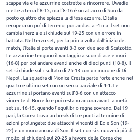
scappa via e le azzurrine costrette a rincorrere. Uwadie
mette a terra l’8-15, ma l’8-16 è un attacco di Son da
posto quattro che spiazza la difesa azzurra. L’Italia
recupera un po’ di terreno, portandosi a -4 ma il set non
cambia inerzia e si chiude sul 19-25 con un errore in
battuta. Nel terzo set, per la prima volta dall’inizio del
match, l’Italia si porta avanti 8-3 con due ace di Scalzotto.
Le azzurrine tengono il vantaggio a suon di ace e muri
(16-8) per poi andare avanti anche di dieci punti (18-8). Il
set si chiude sul risultato di 25-13 con un murone di Di
Napoli. La squadra di Monica Cresta parte forte anche nel
quarto e ultimo set con un secco parziale di 4-1. Le
azzurrine si portano avanti sull’8-6 con un attacco
vincente di Borrello e poi restano ancora avanti a metà
set sul 16-15, quando l’equilibrio regna sovrano. Dal 19
pari, la Corea trova un break di tre punti al termine di
azioni prolungate: due attacchi vincenti di Eo e Son (19-
22) e un muro ancora di Son. Il set non si smuoverà più di
molto: si chiuderà sul 20-25 a favore della Corea che