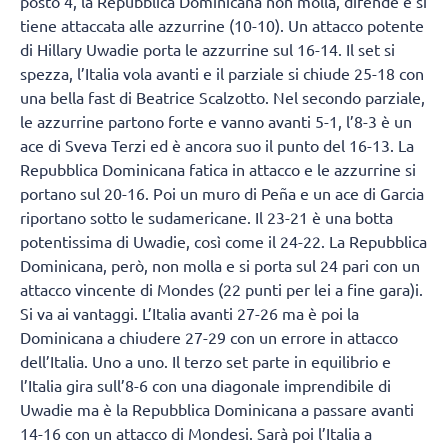
posto 4, la Repubblica Dominicana non molla, difende e si
tiene attaccata alle azzurrine (10-10). Un attacco potente
di Hillary Uwadie porta le azzurrine sul 16-14. Il set si
spezza, l’Italia vola avanti e il parziale si chiude 25-18 con
una bella fast di Beatrice Scalzotto. Nel secondo parziale,
le azzurrine partono forte e vanno avanti 5-1, l’8-3 è un
ace di Sveva Terzi ed è ancora suo il punto del 16-13. La
Repubblica Dominicana fatica in attacco e le azzurrine si
portano sul 20-16. Poi un muro di Peña e un ace di Garcia
riportano sotto le sudamericane. Il 23-21 è una botta
potentissima di Uwadie, così come il 24-22. La Repubblica
Dominicana, però, non molla e si porta sul 24 pari con un
attacco vincente di Mondes (22 punti per lei a fine gara)i.
Si va ai vantaggi. L’Italia avanti 27-26 ma è poi la
Dominicana a chiudere 27-29 con un errore in attacco
dell’Italia. Uno a uno. Il terzo set parte in equilibrio e
l’Italia gira sull’8-6 con una diagonale imprendibile di
Uwadie ma è la Repubblica Dominicana a passare avanti
14-16 con un attacco di Mondesi. Sarà poi l’Italia a