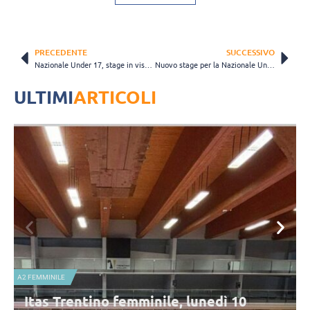
PRECEDENTE
SUCCESSIVO
Nazionale Under 17, stage in vista dei Mondiali di Santiago del Cile: le convocate
Nuovo stage per la Nazionale Under 22 maschile: i convocati di Fanizza
ULTIMI
ARTICOLI
A2 FEMMINILE
N
Itas Trentino femminile, lunedì 10