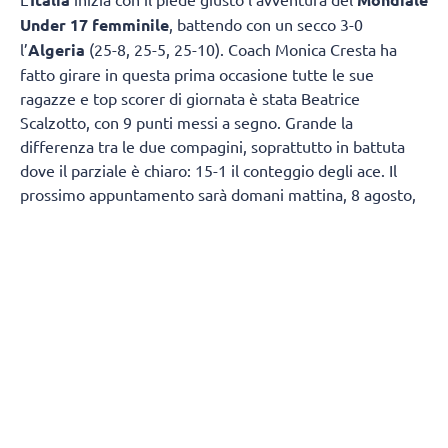
Under 17 femminile
, battendo con un secco 3-0
l’
Algeria
(25-8, 25-5, 25-10). Coach Monica Cresta ha
fatto girare in questa prima occasione tutte le sue
ragazze e top scorer di giornata è stata Beatrice
Scalzotto, con 9 punti messi a segno. Grande la
differenza tra le due compagini, soprattutto in battuta
dove il parziale è chiaro: 15-1 il conteggio degli ace. Il
prossimo appuntamento sarà domani mattina, 8 agosto,
sempre alle ore 2 italiane, contro la Repubblica
Dominicana.
IL TABELLINO
ITALIA 3
ALGERIA 0
(25-8, 25-5, 25-10)
ITALIA:
Borello 7, Pettiti 6, Uwadie 1, Terzi 7, Scalzotto
9, Jakic 4, Bianchin (L), Simeonov 1, Crotta 1, Di Napoli 1,
Tarca 8, Zannese 6, Fioretti 2. Martinengo 5, All. Cresta