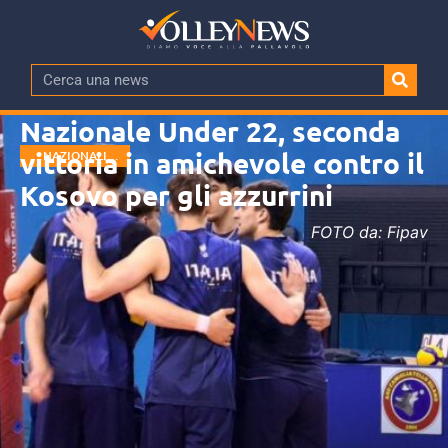
Nazionale Under 22, seconda
vittoria in amichevole contro il
NAZIONALI
GIOVANILI
Kosovo per gli azzurrini
FOTO da: Fipav