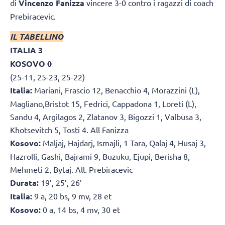
di
Vincenzo Fanizza
vincere 3-0 contro i ragazzi di coach
Prebiracevic.
IL TABELLINO
ITALIA 3
KOSOVO 0
(25-11, 25-23, 25-22)
Italia:
Mariani, Frascio 12, Benacchio 4, Morazzini (L),
Magliano,Bristot 15, Fedrici, Cappadona 1, Loreti (L),
Sandu 4, Argilagos 2, Zlatanov 3, Bigozzi 1, Valbusa 3,
Khotsevitch 5, Tosti 4. All Fanizza
Kosovo:
Maljaj, Hajdarj, Ismajli, 1 Tara, Qalaj 4, Husaj 3,
Hazrolli, Gashi, Bajrami 9, Buzuku, Ejupi, Berisha 8,
Mehmeti 2, Bytaj. All. Prebiracevic
Durata:
19’, 25’, 26’
Italia:
9 a, 20 bs, 9 mv, 28 et
Kosovo:
0 a, 14 bs, 4 mv, 30 et