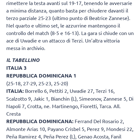
rimettere la testa avanti sul 19-17, tenendo le avversarie
a minima distanza, quanto basta per chiudere davanti il
terzo parziale 25-23 (ultimo punto di Beatrice Zannese).
Nel quarto e ultimo set, le azzurrine mantengono il
controllo del match (8-5 e 16-13). La gara si chiude con un
ace di Uwadie e un attacco di Terzi. Un’altra vittoria
messa in archivio.
IL TABELLINO
ITALIA 3
REPUBBLICA DOMINICANA 1
(25-18, 27-29, 25-23, 25-20)
ITALIA:
Borrello 6, Pettiti 2, Uwadie 27, Terzi 16,
Scalzotto 9, Jakic 1, Bianchin (L), Simeonov, Zannese 5, Di
Napoli 7, Crotta, ne. Martinengo, Fioretti, Tarca. All.
Cresta
REPUBBLICA DOMINICANA:
Ferrand Del Rosario 2,
Almonte Arias 10, Payano Crisbel 5, Perez 9, Mondesi 22,
Peña Ramirez 4, Peña Perez (L), Genao Acosta, Fanil