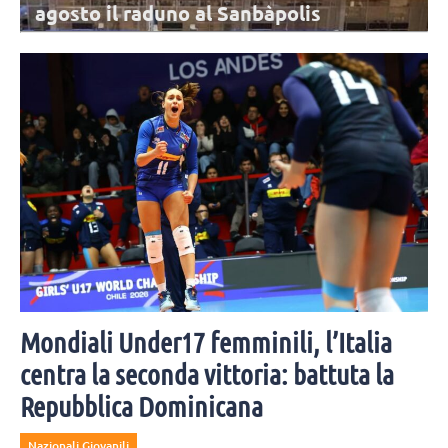
agosto il raduno al Sanbàpolis
La stagione dell'Itas Trentino sta per cominciare: l'appuntamento è
per lunedì 10 agosto al Sanbàpolis. Presenti tutte le atlete in rosa,
tranne Frelih.
Mondiali Under17 femminili, l’Italia
centra la seconda vittoria: battuta la
Repubblica Dominicana
Nazionali Giovanili