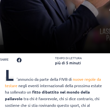
TEMPO DI LETTURA
SHARE
più di 5 minuti
L
’annuncio da parte della FIVB di
nuove regole da
testare
negli eventi internazionali della prossima estate
ha sollevato un
fitto dibattito nel mondo della
pallavolo
tra chi è favorevole, chi si dice contrario, chi
sostiene che si stia rovinando questo sport, chi al