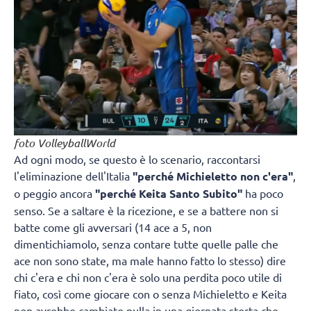
foto VolleyballWorld
Ad ogni modo, se questo è lo scenario, raccontarsi
l'eliminazione dell'Italia
"perché Michieletto non c'era"
,
o peggio ancora
"perché Keita Santo Subito"
ha poco
senso. Se a saltare è la ricezione, e se a battere non si
batte come gli avversari (14 ace a 5, non
dimentichiamolo, senza contare tutte quelle palle che
ace non sono state, ma male hanno fatto lo stesso) dire
chi c'era e chi non c'era è solo una perdita poco utile di
fiato, così come giocare con o senza Michieletto e Keita
non avrebbe cambiato nulla in una giornata storta che